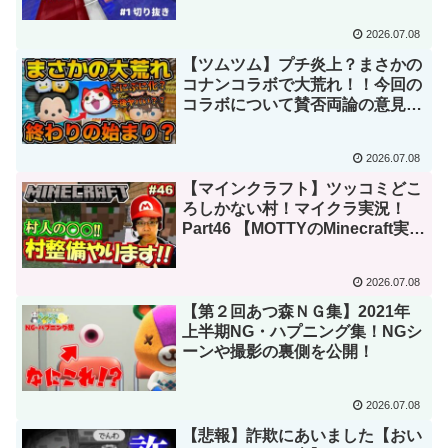
2026.07.08
【ツムツム】プチ炎上？まさかの
コナンコラボで大荒れ！！今回の
コラボについて賛否両論の意見
と、僕の言いたい事も話してみ
た！！
2026.07.08
【マインクラフト】ツッコミどこ
ろしかない村！マイクラ実況！
Part46 【MOTTYのMinecraft実
況】
2026.07.08
【第２回あつ森ＮＧ集】2021年
上半期NG・ハプニング集！NGシ
ーンや撮影の裏側を公開！
2026.07.08
【悲報】詐欺にあいました【おい