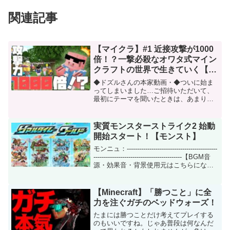
関連記事
【マイクラ】#1 近接攻撃が1000
倍！？一撃必殺なオワタ式マイン
クラフトの世界で生きていく【ド
ズぼん】【攻撃1000倍サバイバ
◆ドズルさんの本家動画・◆ついに始ま
ル＃1】
ってしまいました…ご招待いただいて、
最初にテーマを聞いたときは、あまりの
衝撃に４度見ほどしました。というわけ
で今日から、ドズルさんのところで投稿
される近接攻撃1000倍クラフトに参加さ
実質モンスターストライク2 始動
せていただいた動画を...
開始スタート！【モンスト】
モンニュ：--------------------------------------------
-------------------------------------------【BGM音
源・効果音・背景使用元はこちらになり
ます】DO...
【Minecraft】「勝つこと」に全
力を注ぐガチのベッドウォーズ！
たまには勝つことだけ考えてプレイする
のもいいですね。じゃあ普段は何なんだ