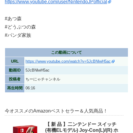
https://www.youtube.com/user/NintendoJPofficial
#あつ森
#どうぶつの森
#パンダ家族
この動画について
URL
https://www.youtube.com/watch?v=5JcBNlwH5ac
動画ID
5JcBNlwH5ac
投稿者
ちーにゃチャンネル
再生時間
06:16
今オススメのAmazonベストセラー＆人気商品！
【 新 品 】二ンテンドー スイッチ
(有機ELモデル) Joy-Con(L)/(R) ホ