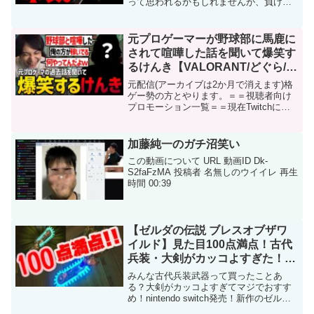
って思われるかもしれませんが、負けて
も面白ければいいと思っているのは正直
な所です。例えば敵の戦法を見て「楽し
そう」と思えば使ってみる事もあります
元プロゲーマーが野球部に馬鹿に
し、それが＝勝つための戦...
されて喧嘩した話を聞いて爆笑す
るけんき【VALORANT/どぐら/こ
くじん/マゴ/立川/けんき切り抜
元配信(アーカイブは2か月で消えます)格
き】
ゲー勢の方とやります。＝＝視聴者向け
プロモーション一覧＝＝現在Twitchにて
超高画質配信中！フォローはこちらか
ら！eNERGY HACK ProjectFコラボver大
好評販売中！AIM COVER...
加藤純一のガチ沼笑い
この動画について URL 動画ID Dk-
S2faFzMA 投稿者 名無しのウイイレ 再生
時間 00:39
【ゼルダの伝説 ブレスオブザワ
イルド】見た目100点満点！古代
兵装・大剣がカッコよすぎた！
【naotin】
みんな古代兵装武器って買ったことあ
る？大剣がカッコよすぎてマジでおすす
め！nintendo switch発売！新作のゼルダ
の伝説をゆるーく実況。ツイッター→