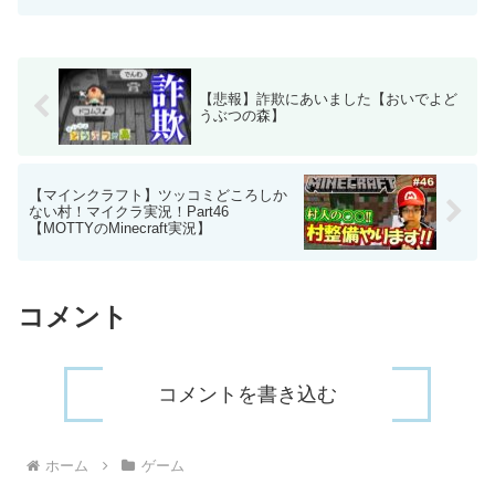
@mokkosutarouゾンビナイト系→おすす
めＰＴ系→攻略系→紹介系→これから...
【悲報】詐欺にあいました【おいでよど
うぶつの森】
【マインクラフト】ツッコミどころしか
ない村！マイクラ実況！Part46
【MOTTYのMinecraft実況】
コメント
コメントを書き込む
ホーム
ゲーム