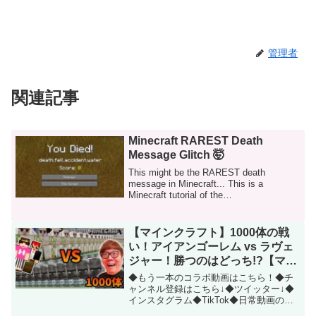
管理者
関連記事
Minecraft RAREST Death
Message Glitch 🤯
This might be the RAREST death
message in Minecraft... This is a
Minecraft tutorial of the
death.fell.accident.water dea...
【マインクラフト】1000体の戦
い！アイアンゴーレム vs ラヴェ
ジャー！勝つのはどっち!?【マイ
クラコロシアム】【ヒカキン×赤
◆もう一本のコラボ動画はこちら！◆チ
髪のとも】
ャンネル登録はこちら↓◆ツイッター↓◆
インスタグラム◆TikTok◆日常動画のヒ
カキンTV↓◆ラフな動画のHikakinBlog◆