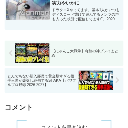
実力やいかに
ドラクエXやってます。基本1人かいつも
ディスコード繋げて遊んでるメンツの声
も入った状態で配信してますC）2020
ARMOR PROJECT/BIRD
STUDIO/SQUARE ENIX All Rights
Reserved.（C）SU...
【にゃんこ大戦争】奇跡の神プレイまと
め
とんでもない新入部員で黄金期すぎる投
手王国が爆誕し絶句するSHAKA【パワフ
ルプロ野球 2026-2027】
コメント
コメントを書き込む