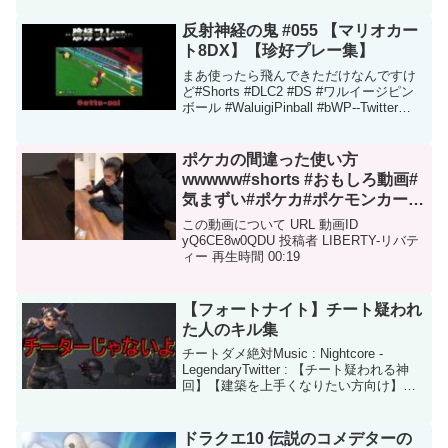
ビートボックス動画のHIKAKINチャンネ
ル↓◆ヒカキンLINEスタンプは...
反射神経の鬼 #055 【マリオカー
ト8DX】【珍好プレー集】
まあ使ったら飛んできただけなんですけ
ど#Shorts #DLC2 #DS #ワルイージピン
ボール #WaluigiPinball #bWP--Twitter
【フレンドコード】Otto-Sei：SW-4502-
4925-4217Rose：S...
ポケカの間違った使い方
wwwww#shorts #おもしろ動画#
気まずい#ポケカ#ポケモンカード
#ポケモン#カード#ネタ
この動画について URL 動画ID
yQ6CE8w0QDU 投稿者 LIBERTY-リバテ
ィー 再生時間 00:19
【フォートナイト】チート疑われ
た人のキル集
チートダメ絶対Music : Nightcore -
LegendaryTwitter : 【チート疑われる神
回】【建築を上手くなりたい方向け】
#Fortnite #フォートナイト【使用してい
る音楽等】NCS:DOVA-SYNDROME: ...
ドラクエ10 伝説のコメデターの