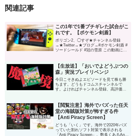
関連記事
この1年で1番ブチギレた試合がこ
れです。【ポケモン剣盾】
ポリゴン2、◯すぞ★チャンネル登録
→★Twitter→★ブログ→#ポケモン剣盾 #
ソードシールド #冠の雪原 この動画につ
いて URL 動画ID dQcIz-g5hWA 投稿者 も
こうの実況 再生時間 12:55
【生放送】「おいでよどうぶつの
森」実況プレイリベンジ
今日こそきぬよエピソードを見て株も勝
ちます。どうもドコムスチャンネルで
す。よければチャンネル登録、高評価、
コメントお願いします！！大体22時〜や
ってます！Twitchでも生放送やってます
（アプリで観れるよ）サブチャンネル
【閲覧注意】海外でバズった任天
「ドコムスさぶちゃん...
堂の海賊版対策が怖すぎる件
【Anti Piracy Screen】
どうも「いく」です。海外で2020年バズ
っていた割れソフト対策で表示される
「Anti Piracy Screen」。数多くあるAnti