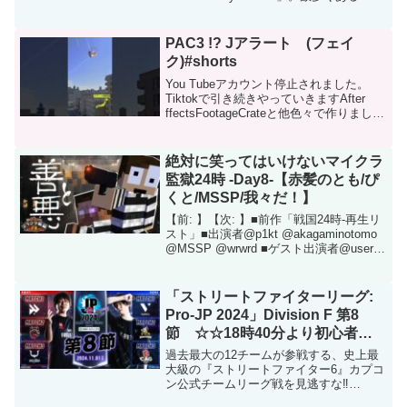
Piracy Screenの中でも特に怖い物を幾つ
かご紹介します！【Anti Piracy Screen...
PAC3 !? Jアラート (フェイ
ク)#shorts
You Tubeアカウント停止されました。
Tiktokで引き続きやっていきますAfter
ffectsFootageCrateと他色々で作りました
賛否あると思いますが今年の２月(令和4)
までウクライナの方達もロシアが侵略し
て来るとは思ってな...
絶対に笑ってはいけないマイクラ
監獄24時 -Day8-【赤髪のとも/ぴ
くと/MSSP/我々だ！】
【前: 】【次: 】■前作「戦国24時-再生リ
スト」■出演者@p1kt @akagaminotomo
@MSSP @wrwrd ■ゲスト出演者@user-
kl7es4dl5p @putiputi_dayo
@hinako_dayo @san...
「ストリートファイターリーグ:
Pro-JP 2024」Division F 第8
節 ☆☆18時40分より初心者必
見！SFリーグ: ウォームアップ
過去最大の12チームが参戦する、史上最
☆☆
大級の『ストリートファイター6』カプコ
ン公式チームリーグ戦を見逃すな‼
☆☆☆Division F 第8節 対戦カード☆☆☆