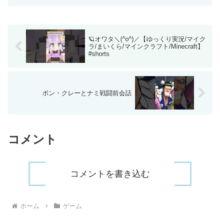
第1試合：【AWAY】Belc FAV gaming vs
VARREL【HOM...
🪐オワタ＼(^o^)／【ゆっくり実況/マイク
ラ/まいくら/マインクラフト/Minecraft】
#shorts
ボン・クレーとナミ戦闘前会話
コメント
コメントを書き込む
ホーム
ゲーム