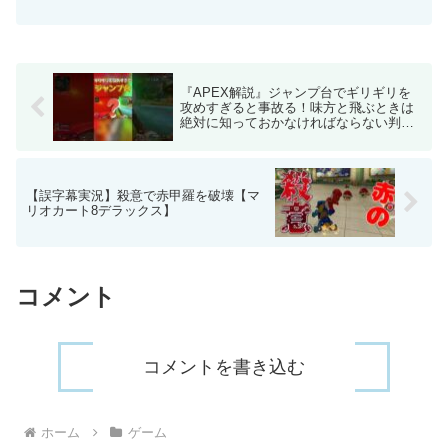
投稿者 めがみん 再生時間 01:18
『APEX解説』ジャンプ台でギリギリを
攻めすぎると事故る！味方と飛ぶときは
絶対に知っておかなければならない判
定。まさかこっち側に落ちるとは…【シ
ーズン13/ランク/盛り方】 #shorts
【誤字幕実況】殺意で赤甲羅を破壊【マ
リオカート8デラックス】
コメント
コメントを書き込む
ホーム
ゲーム