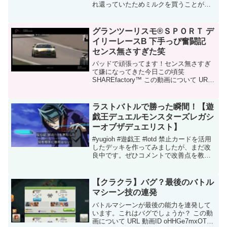
れ還っていたためミルクを買うことが出
来なかった。それにブチギレれた赤ちゃ
んは、あらゆる手段を使ってゾンビのせ
ん滅を開始した...もはやゾンビよりも危
グランツーリスモ®ＳＰＯＲＴ デ
険...過去の赤ちゃ...
イリーレースB 下手っぴ奮闘記
センス無さすぎた笑
パッドで頑張ってます！センス無さすぎ
て嫌になってきた今日この頃笑
SHAREfactory™ この動画について URL
動画ID ZUZKdluJryU 投稿者 蛸舞 御遊戯
倶楽部 再生時間 15:52
ラストバトルで勝った瞬間！【遊
戯王デュエルモンスターズレガシ
ーオブザデュエリスト】
#yugioh #遊戯王 #lotd 禁止カードを活用
したデッキを作ってみましたが、まだ改
良中です。ぜひコメントで改善点を教え
てください。#ゲーム実況 この動画につ
いて URL 動画ID 1MQBPtOaw9Y 投稿者
スーパーとりにくタイ...
【クラクラ】バグ？最後のバトル
マシーン技の連発
バトルマシーンが最後の能力を連発して
います。これはバグでしょうか？ この動
画について URL 動画ID oHHGe7mxOTM