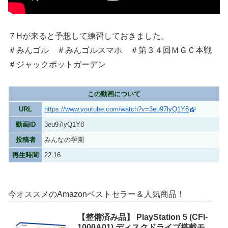
７Hが来ると予想して練習しておきました。
＃みんゴル ＃みんゴルスマホ ＃第３４回ＭＧＣ本戦
＃ジャックポットガーデン
この動画について
URL
https://www.youtube.com/watch?v=3eu97lyQ1Y8
動画ID
3eu97lyQ1Y8
投稿者
みんなの学園
再生時間
22:16
今オススメのAmazonベストセラー＆人気商品！
【整備済み品】 PlayStation 5 (CFI-
1000A01) ディスクドライブ搭載モ