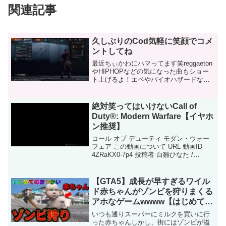
関連記事
久しぶりのCod気軽に笑顔でコメ
ントしてね
最近ちぃかわにハマってます笑reggaeton
やHIPHOPなどの気になった曲もショー
ト上げるよ！エペやバイオハザードなど
仲間と楽しくやってます！いつもありが
とうございます！楽しく仲間と出来れば
良いかな！良ければチャンネル登録ポチ
絶対笑ってはいけないCall of
ぃ！！！ ...
Duty®: Modern Warfare【イヤホ
ン推奨】
コール オブ デューティ モダン・ウォー
フェア この動画について URL 動画ID
4ZRaKX0-7p4 投稿者 白雛ひなた /
ShiRoHina4a 再生時間 00:51
【GTA5】成長が早すぎるワイル
ド赤ちゃんがゾンビを狩りまくる
アホなゲームwwww【はじめての
おつかい】【Mrすまない】
いつも通りスーパーにミルクを買いに行
った赤ちゃんしかし、街にはゾンビが溢