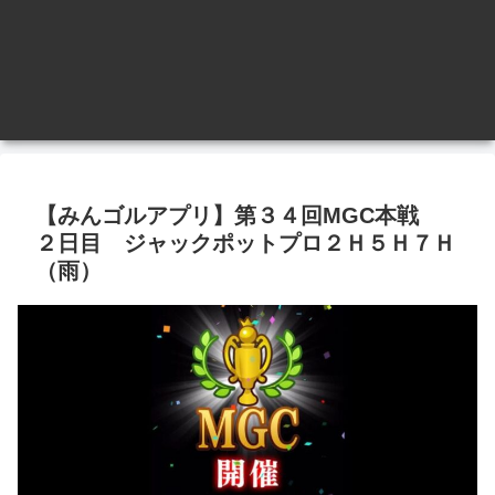
【みんゴルアプリ】第３４回MGC本戦
２日目 ジャックポットプロ２Ｈ５Ｈ７Ｈ
（雨）