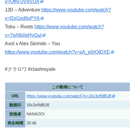
v=QfhF0V9VlJA
JJD – Adventure
https://www.youtube.com/watch?
v=f2xGxd9xPYA
Tobu – Roots
https://www.youtube.com/watch?
v=7wNb0pHyGuI
Axol x Alex Skrindo – You
https://www.youtube.com/watch?v=sA_p0rQtDXE
#クラロワ #clashroyale
この動画について
URL
https://www.youtube.com/watch?v=16s3sffdBU8
動画ID
16s3sffdBU8
投稿者
NANAOOI
再生時間
20:49