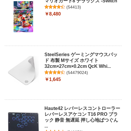
マリオカート8 デラックス -Switch
(
54413
)
￥8,480
SteelSeries ゲーミングマウスパッ
ド 布製 Mサイズ ホワイト
32cm×27cm×0.2cm QcK Whi...
(
54479024
)
￥1,645
Haute42 レバーレスコントローラー
レバーレスアケコン T16 PRO ブラ
ック 静音 無遅延 押し心地ばつぐん
...