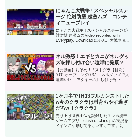
なのでもっとありますよろしければコメ
ントにお願いしますPS.ヘレナ24歳は笑
にゃんこ大戦争 ! スペシャルステ
う↓バイオ６の購入は...
ージ 絶対防壁 超激ムズ – コンテ
ィニュープレイ
にゃんこ大戦争 ! スペシャルステージ 絶
対防壁 超激ムズVideo recorded with
Everyplay. Download にゃんこ大戦争 on
the App Store: この動画について URL 動
画ID MzAsFeC...
ネル激怒！エギとカニがネルグッ
ズを押し付け合い喧嘩に発展？
【元動画】おそめ！ #ストグラ【目次】
0:00 オープニング0:37 ネルグッズで大
喧嘩5:47 アクキーの押し付け合い
7:37 喧嘩勃発10:14 救急隊に媚びを売
るエギ13:04 ボーナスの時間＊＊＊＊＊
＊＊＊＊＊＊＊＊＊＊＊＊＊...
1ヶ月半でTH13フルカンストした
w今のクラクラは村育ちやす過ぎ
だろw【クラクラ】
売り上げ世界１位を記録したスマホ携帯
ゲームアプリ「clash of clans」の実況を
メインに活動してるけいすけです。芸人
としても活動中！【チャンネル登録はこ
ちら→】▼Twitter▼2014年エアギター世