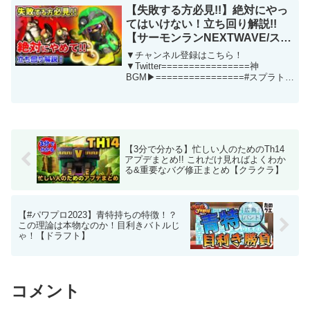
界4位【初公開】エアギター世界大...
【失敗する方必見!!】絶対にやっ
てはいけない！立ち回り解説!!
【サーモンランNEXTWAVE/スプ
ラトゥーン3】
▼チャンネル登録はこちら！
▼Twitter================神
BGM▶================#スプラトゥ
ーン3 #スプラ3 #サーモンラン
NEXTWAVE #サーモンラン #あるれるろ
この動画について URL 動画...
【3分で分かる】忙しい人のためのTh14
アプデまとめ!! これだけ見ればよくわか
る&重要なバグ修正まとめ【クラクラ】
【#パワプロ2023】青特持ちの特徴！？
この理論は本物なのか！目利きバトルじ
ゃ！【ドラフト】
コメント