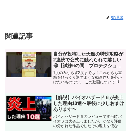
管理者
関連記事
自分が投稿した天魔の特殊攻略が
2連続で公式に触れられて嬉しい
😃【試練6の間 プロテクショ
ン】【空中庭園8の園 失神】 #
1度のみならず2度までも！これからも重
モンスターストライク #モンスト
箱をひっくり返すような動画作りを心が
けたいものです。 この動画について URL
#天魔の孤城
動画ID YyPXUx1R4nI 投稿者 αルファ 再
生時間 00:56
【解説】バイオハザード６が炎上
した理由10選〜最後に少しおまけ
あります〜
バイオハザード６のレビューです当時バ
イオ６は大炎上しましたが、かなり評価
の分かれた作品でしたその理由を僕なり
に解説してます僕が個人的に選んだもの