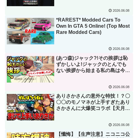
#実況 #ネタ #まいくら #切り抜き
#21世紀最弱 #pvp #ベッドウォー
2026.06.08
ズ
*RAREST* Modded Cars To
Own In GTA 5 Online! (Top Most
Rare Modded Cars)
2026.06.08
(あつ森)ジャック?!その挨拶は恥
ずかしいよ!ジャックのとんでも
ない挨拶から始まる私の島は今日
も大騒ぎ(あつまれどうぶつの森)
2026.06.08
ありさかさんの意外な特技！？〇
〇〇のモノマネが上手すぎたあり
さかさんに大爆笑コラボ【天月/
ありさか/バニラ/英リサ】
2026.06.08
【懺悔】【生声注意】ニコニコ公