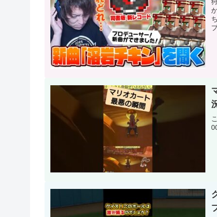
か
ち
プ
況
こ
0
プ