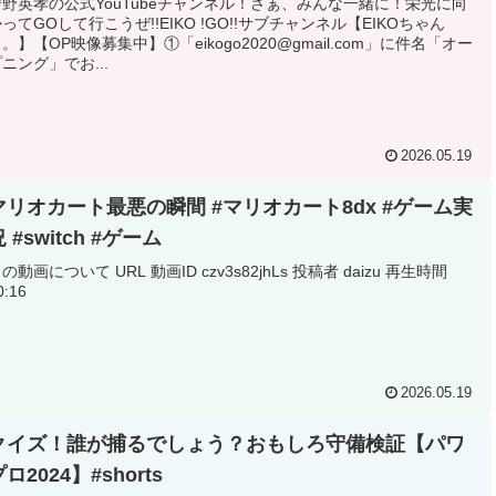
狩野英孝の公式YouTubeチャンネル！さぁ、みんな一緒に！栄光に向
ってGOして行こうぜ!!EIKO !GO!!サブチャンネル【EIKOちゃん
。】【OP映像募集中】①「eikogo2020@gmail.com」に件名「オー
ニング」でお...
2026.05.19
マリオカート最悪の瞬間 #マリオカート8dx #ゲーム実
 #switch #ゲーム
の動画について URL 動画ID czv3s82jhLs 投稿者 daizu 再生時間
0:16
2026.05.19
クイズ！誰が捕るでしょう？おもしろ守備検証【パワ
ロ2024】#shorts