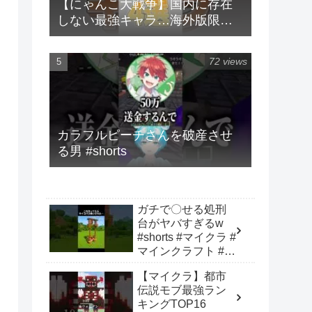
【にゃんこ大戦争】国内に存在
しない最強キャラ…海外版限定
キャラ4選！！【にゃんこ大戦争
ゆっくり解説】#shorts
72 views
カラフルピーチさんを破産させ
る男 #shorts
ガチで〇せる処刑
台がヤバすぎるw
#shorts #マイクラ #
マインクラフト #建
築 #minecraft
【マイクラ】都市
伝説モブ最強ラン
キングTOP16