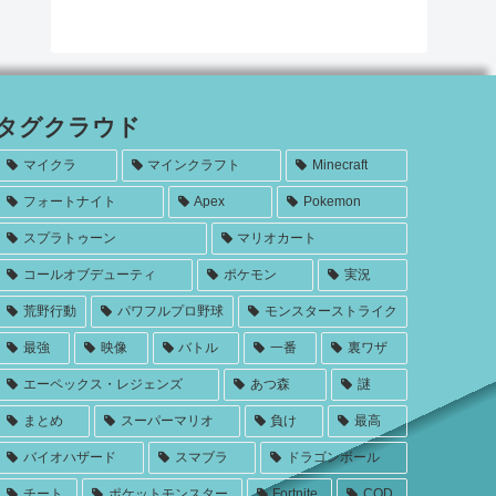
タグクラウド
マイクラ
マインクラフト
Minecraft
フォートナイト
Apex
Pokemon
スプラトゥーン
マリオカート
コールオブデューティ
ポケモン
実況
荒野行動
パワフルプロ野球
モンスターストライク
最強
映像
バトル
一番
裏ワザ
エーペックス・レジェンズ
あつ森
謎
まとめ
スーパーマリオ
負け
最高
バイオハザード
スマブラ
ドラゴンボール
チート
ポケットモンスター
Fortnite
COD