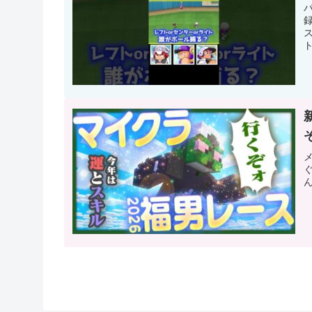
ト
メ
ぐ
ん