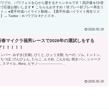
パワプロ、パワフェスを心から愛するチャンネルです！高評価＆Ch登
録で応援お願いします▼ こちらもおすすめ！珍プレー好プレー再生リ
スト→ ●選手作成ハイライト動画→ 【選手作成ハイライト再生リス
】→ Twitter：#パワプロ #クイズ #...
2026.05.19
新春マイクラ福男レースで2026年の運試しをする
ぞ！！！！！
ンバー: みずき(主催), ぴくと, ひょう太朗, ちーの, ゾム, トントン,
ちつぼ, げんぴょん, たらこ, んそめ, ごんかね, 焼きパン, シャーク
, スマイル, Akira, ピヤノ--------------------...
2026.05.19