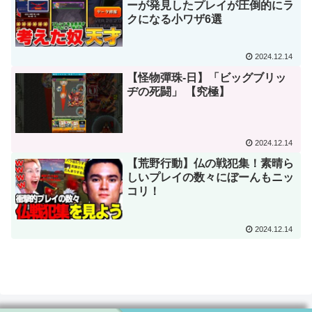
ーが発見したプレイが圧倒的にラ
クになる小ワザ6選
2024.12.14
【怪物彈珠-日】「ビッグブリッ
ヂの死闘」 【究極】
2024.12.14
【荒野行動】仏の戦犯集！素晴ら
しいプレイの数々にぼーんもニッ
コリ！
2024.12.14