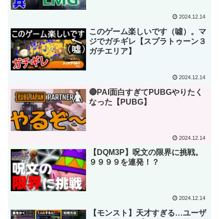
2019.7.21
2024.12.14
このゲーム楽しいです（噓）。マ
ジでガチギレ【スプラトゥーン３
ガチエリア】
2024.12.14
🔴PAI面白すぎてPUBGやりたく
なった【PUBG】
2024.12.14
【DQM3P】呪文の限界に挑戦。
９９９９を連発！？
2024.12.14
【モンスト】天才すぎる…ユーザ