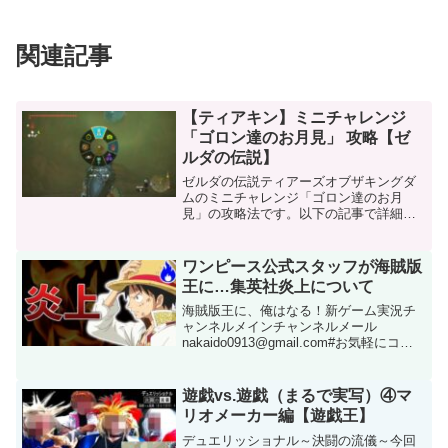
関連記事
【ティアキン】ミニチャレンジ
「ゴロン達のお月見」 攻略【ゼ
ルダの伝説】
ゼルダの伝説ティアーズオブザキングダ
ムのミニチャレンジ「ゴロン達のお月
見」の攻略法です。以下の記事で詳細な
解説を行っています。 この動画について
URL 動画ID mNK8bnHNszk 投稿者 攻略
大百科 再生時間 05:06
ワンピース公式スタッフが海賊版
王に…集英社炎上について
海賊版王に、俺はなる！新ゲーム実況チ
ャンネルメインチャンネルメール
nakaido0913@gmail.com#お気軽にコメ
ントお願いします この動画について URL
動画ID Ne0OtAWrkmI 投稿者 ナカイドの
ゲームラジオ 再生時間...
遊戯vs.遊戯（まるで実写）④マ
リオメーカー編【遊戯王】
デュエリッショナル～決闘の流儀～今回