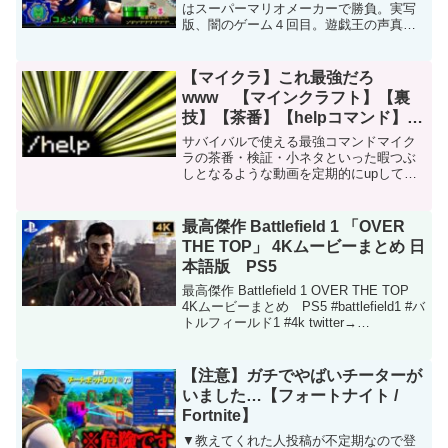
はスーパーマリオメーカーで勝負。実写
版、闇のゲーム４回目。遊戯王の声真似
と実写要素を含みますのでご注意くださ
い。コメ付セルフ転載です。【次回】➡
★【Twitter】タンクトップ小隊★【生放
【マイクラ】これ最強だろ
送】タンクトッ...
www 【マインクラフト】【裏
技】【茶番】【helpコマンド】
#Shorts
サバイバルで使える最強コマンドマイク
ラの茶番・検証・小ネタといった暇つぶ
しとなるような動画を定期的にupしてい
ます質問や検証依頼などありましたらコ
メントしていただければ動画の参考とさ
せていただきますチャンネル登録・コメ
最高傑作 Battlefield 1 「OVER
ント・評価等してもらえ...
THE TOP」 4Kムービーまとめ 日
本語版 PS5
最高傑作 Battlefield 1 OVER THE TOP
4Kムービーまとめ PS5 #battlefield1 #バ
トルフィールド1 #4k twitter→
Instagram→ この動画について URL 動画
ID xbsSC7T...
【注意】ガチでやばいチーターが
いました…【フォートナイト /
Fortnite】
▼教えてくれた人投稿が不定期なので登