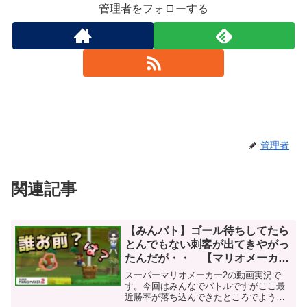
管理者をフォローする
管理者
関連記事
【みんバト】ゴール待ちしてたら
とんでもない刺客が出てきやがっ
たんだが・・ 【マリオメーカー
2/マリメ２】
スーパーマリオメーカー2の動画実況で
す。今回はみんなでバトルですがここ最
近勝率が落ち込んできたところでようや