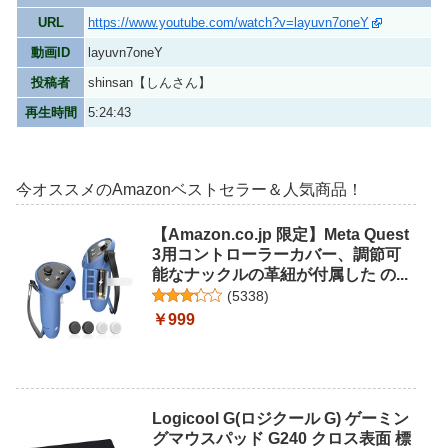
URL
https://www.youtube.com/watch?v=layuvn7oneY
動画ID
layuvn7oneY
投稿者
shinsan【しんさん】
再生時間
5:24:43
今オススメのAmazonベストセラー＆人気商品！
【Amazon.co.jp 限定】Meta Quest
3用コントローラーカバー、調節可
能なナックルの革紐が付属した の...
(
5338
)
￥999
Logicool G(ロジクール G) ゲーミン
グマウスパッド G240 クロス表面 標