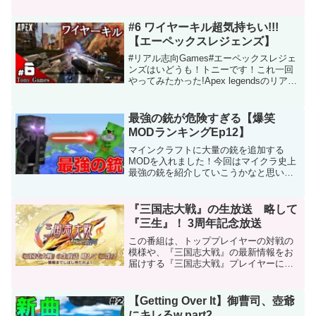
く勝ち確かと思いきやとんでもない刺客
がやってきて・・・コース提供はこちら
の動画を確認した上で指定の箇所に記入
#6 ワイヤーキル超気持ちい!!!
事項を明記の上お願いしま...
【エーペックスレジェンズ】
#リアル志向Games#エーペックスレジェ
ンズはいどうも！トニーです！これ一回
やってみたかった!Apex legendsのリアル
志向要素は「絶対に生き残る」です！リ
アル志向Gameでは、現実の考えや行動に
基づいて、より現実に寄せたプレイス
最強の銃が危険すぎる【爆笑
タ...
MODランキングEp12】
マインクラフトに大量の銃を追加する
MODを入れました！今回はマイクラ史上
最強の銃を紹介していこうかなと思いま
す！◆マイクラ再生リスト◆まいぜんク
ラフト３◆Chapter1（長期連載）◆まい
ぜんグッズ発売中です！ありがとう！み
『三国志大戦』の生放送 略して
んなの応援のおか...
『三生』！ 3周年記念放送
この番組は、トッププレイヤーの対戦の
模様や、『三国志大戦』の最新情報をお
届けする『三国志大戦』プレイヤーによ
る、『三国志大戦』プレイヤーのための
番組です。今回の三生では3周年記念放送
ということで、いつもの放送内容と異な
【Getting Over It】御曹司、壺爺
り、“3周年記念コーナ...
にキレるw part2