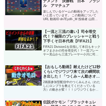
ナメント 決勝戦 日本 ブラジ
ル アマチュア
楽しんでいるゲームの動画をアップした
いと思っています。 この動画について
URL 動画ID dn7EydIl-_M 投稿者 山田さ
んのゲームの稽古 再生時間 20:50
【一流と三流の違い】司令塔交
代！？極限のプレッシャーと戦う
下手くそ日本代表【FIFA21】
FIFA21 Division1を目指して本日もキック
オフまさかの司令塔交代！？一流プレー
ヤー見山から三流プレーヤー小川に司令
塔が代わり緊張の中迎えたアウェイ戦今
までの練習の成果は出せるのか舐めたプ
レイしていたら負けるよりも前にサイコ
【おもしろ動画】耐えたけど12秒
パス見...
くらいでジワジワ来て次の瞬間吹
き出した！「つくみ～ん動きオモ
ロ」 #スプラトゥーン3 #shorts
2画面参加型配信中のつくみんさん（わた
しにロンブラを教えてくださっている
方）の動きが変！！！ジワジワくるから
みてください【つくみん】チャンネル こ
の動画について URL 動画ID
_dkbaSM5BF8 投稿者 あまつかぜちゃん
伝説ポケモン「ブラックキュレ
ねる 再生時...