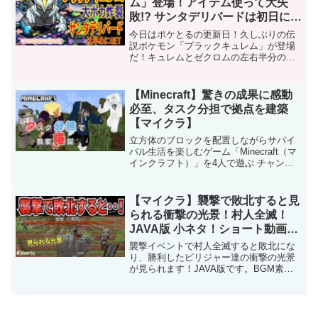
ム」登場！アイテム使って大失
敗!? サンタデリバードは初日に
GETだぜ！ ポケとる実況
今日はポケとるの更新日！久しぶりの伝
説ポケモン「ブラックキュレム」が登場
だ！キュレムとゼクロムの左右半分の強
力オジャマで対策を練るのはオジャマガ
ード以外はとても難しいぞ。1回に500コ
インかかるので一気に決めようと思った
【Minecraft】驚きの成果に感動
ら大ポカしちゃったぜ...
必至、タスク分担で拠点を建築
【マイクラ】
立方体のブロックを配置しながらサバイ
バル生活を楽しむゲーム「Minecraft（マ
インクラフト）」を4人で遊ぶ チャンネ
ル登録宜しくお願いします ⇒ 今日の出
席・ウェス・ペリ ・夢ちゃん ・いえあ使
用素材YoutubeAudioLibrar...
【マイクラ】襲撃で敗北すると見
られる衝撃の光景！村人全滅！
JAVA版 小ネタ！ショート動画！
#Shorts
襲撃イベントで村人全滅すると敗北にな
り、勝利したピリジャー達の衝撃の光景
が見られます！JAVA版です。BGM素
材：フリーBGM DOVA-SYNDROME こ
の動画について URL 動画ID v-
q_DbNTS_w 投稿者 &キノコ 再生時...