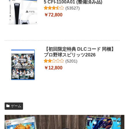
5 CFI-1100A01 (整備済み品)
(
53527
)
￥72,800
【初回限定特典 DLCコード 同梱】
プロ野球スピリッツ2026
(
5201
)
￥12,800
ゲーム