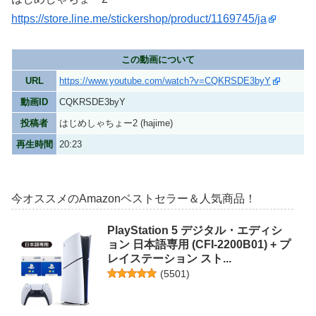
https://store.line.me/stickershop/product/1169745/ja
この動画について
URL
https://www.youtube.com/watch?v=CQKRSDE3byY
動画ID
CQKRSDE3byY
投稿者
はじめしゃちょー2 (hajime)
再生時間
20:23
今オススメのAmazonベストセラー＆人気商品！
PlayStation 5 デジタル・エディシ
ョン 日本語専用 (CFI-2200B01) + プ
レイステーション スト...
(
5501
)