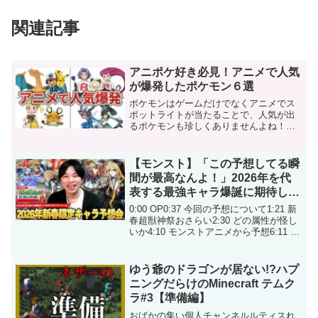
関連記事
アニポケ好き必見！アニメで人気
が爆発したポケモン６選
ポケモンはゲームだけでなくアニメでス
ポットライトが当たることで、人気が出
るポケモンも珍しくありませんよね！今
回はそんなアニメの中で人気が爆発した
ポケモンを名シーンと合わせて紹介しま
す。皆さんが好きなアニポケのシーンも
【モンスト】「この予想してる瞬
ぜひコメントで教えてくだ...
間が最高なんよ！」2026年を代
表する最強キャラ爆誕に期待しか
ない！〇属性はほぼ確定、今回は
0:00 OP0:37 今回の予想について1:21 新
2体実装・MVイラストもありそ
春超獣神祭おさらい2:30 どの属性が怪し
いか4:10 モンストアニメから予想6:11 お
う！？『新春超獣神祭限定キャ
正月イラスト8:37 2体実装について12:35
ラ』大予想！【しろ】
リンネが来た場合15:30 もう1体がぶっ壊
れ...
ゆう爺のドラゴンが居ない!?ハプ
ニングだらけのMinecraft テムク
ラ#3【準備編】
おばかの集い個人チャンネルルティスれ