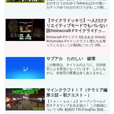
おのすけうがわゆうTwitterおばかの集い
ルティスゆうれおのすけうがわ この動画
について URL 動画ID QTsriZCPjIo 投稿者
おばかの集い【OBK】 再生時間 12:16
【マイクラドッキリ】一人だけク
リエイティブモードでもバレない
説#minecraft #マイクラ #ドッキ
リ #shorts #short #マインクラフ
#minecraft #マイクラ #あるある #shorts
ト
#shortvideo #マインクラフト僕たちを養
ってください この動画について URL 動
画ID ZO4faYacUFc 投稿者 僕たちを養っ
てください【ぼくやし】 再生時間 ...
サブアカ たのしい 破壊
この動画は、タイトルのように、元自衛
官による実況になっています。しかしな
がら、自衛官の要素は全くありません。
質問があれば答えれる範囲でお答えしま
す。 この動画について URL 動画ID
ZH2j5-JKhNg 投稿者 エペマッチョChカ
ズキ...
マインクラフト！？（テラミア編
第２話 – 初クエスト – ）
【Ｔｅｒｒａｍｉａ】オープンワールド
型ＲＰＧマップを生き抜け！ この動画に
ついて URL 動画ID T45-E4oqEbo 投稿者
【モ研 チャンネル】 再生時間 23:14