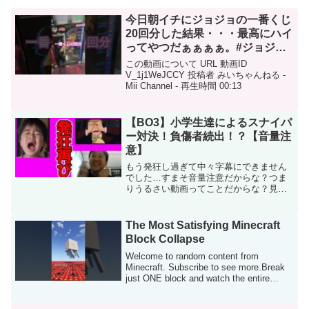
今日朝イチにジョジョの一番くじ
20回分した結果・・・最高にハイ
ってやつだぁぁぁぁ。#ジョジョ
#ジョジョの奇妙な冒険 #一番く
この動画について URL 動画ID
じ
V_1j1WeJCCY 投稿者 みいちゃんねる -
Mii Channel - 再生時間 00:13
【BO3】小学生達によるスナイパ
ー対決！負傷者続出！？【音量注
意】
もう発狂し過ぎて中々字幕にできません
でした…すまそ音量注意だからな？つま
りうるさい動画ってことだからな？見て
から「うるさいだけやん」とか言うなよ
ｗクソガキ共 この動画について URL 動
画ID rFCSqMb0-9I 投稿者 チャンオレッ
The Most Satisfying Minecraft
チ...
Block Collapse
Welcome to random content from
Minecraft. Subscribe to see more.Break
just ONE block and watch the entire
desert collaps...