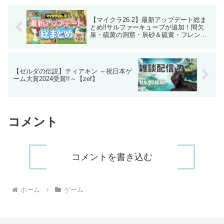
【マイクラ26.2】最新アップデート総ま
とめ‼サルファーキューブが追加！間欠
泉・硫黄の洞窟・辰砂＆硫黄・フレンド
機能・バグ修正など詳しく解説！【マイ
ンクラフト】統合版26.30 最新情報
【ゼルダの伝説】ティアキン ～祝日本ゲ
ーム大賞2024受賞!!～【zef】
コメント
コメントを書き込む
ホーム
ゲーム