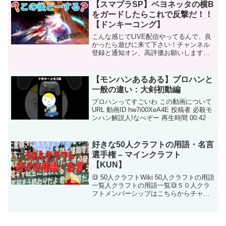
【スマブラSP】ベヨネッタの横B
をガードしたらこれで反撃だ！！
【ドンキーコング】
こんな感じでLIVE配信やってるんで、良
かったら遊びに来て下さい！チャンネル
登録と通知オン、高評価お願いします！
Twitterもフォローお願いします！下B空ダ
解説動画→#大乱闘スマッシュブラザーズ
SPECIAL#スマブラSP#ドンキーコング...
【モンハンあるある】プロハンと
一般の違い：大剣初動編
プロハンってすごいわ この動画について
URL 動画ID hw7i00XeA4E 投稿者 必殺モ
ンハン解説人!なべぞー 再生時間 00:42
好きな50人クラフトの用語・名言
選手権 – マインクラフト
【KUN】
🔳 50人クラフトWiki 50人クラフトの用語
一覧人クラフトの用語一覧🔳５０人クラ
フトメンバーシップはこちらからチャン
ネル登録もよろしく。🔳 配信はKICKかツ
イッチでKICK【 】ツイッチ【】🔳 ツイ
ッター【 】━━━━━━━━━━━━...