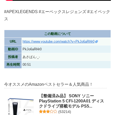
#APEXLEGENDS #エーペックスレジェンズ #エイペック
ス
この動画について
URL
https://www.youtube.com/watch?v=PkJo6aRl4r0
動画ID
PkJo6aRl4r0
投稿者
あさぱん-_-
再生時間
00:51
今オススメのAmazonベストセラー＆人気商品！
【整備済み品】 SONY ソニー
PlayStation 5 CFI-1200A01 ディス
クドライブ搭載モデル PS5...
(
53214
)