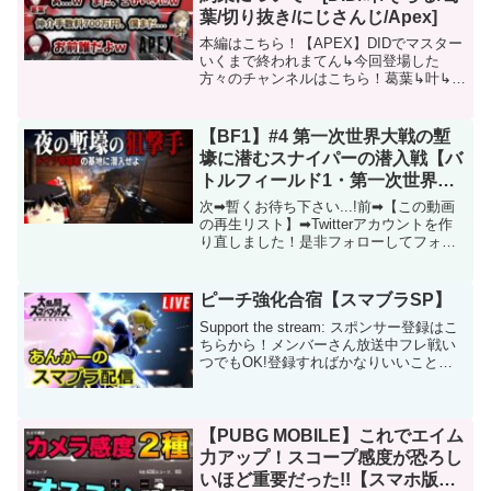
葉/切り抜き/にじさんじ/Apex]
本編はこちら！【APEX】DIDでマスター
いくまで終われまてん↳今回登場した
方々のチャンネルはこちら！葛葉↳叶↳そ
らる↳ この動画について URL 動画ID
YhrMSyowpa8 投稿者 ごじよんじ【切り
抜き】 再生時間 01:04
【BF1】#4 第一次世界大戦の塹
壕に潜むスナイパーの潜入戦【バ
トルフィールド1・第一次世界大
戦】
次➡︎暫くお待ち下さい...!前➡︎【この動画
の再生リスト】➡Twitterアカウントを作
り直しました！是非フォローしてフォロ
ーしてフォローして！！！※汎用エンド
カードBGMtwitterアカウントHearts of
Iron4やRisin...
ピーチ強化合宿【スマブラSP】
Support the stream: スポンサー登録はこ
ちらから！メンバーさん放送中フレ戦い
つでもOK!登録すればかなりいいことあ
ります！くわしくは↓・メンバー限定ディ
スコに招待し、キャラ対策などの共有・
定期的にメンバー限定フレ戦に参加可...
【PUBG MOBILE】これでエイム
力アップ！スコープ感度が恐ろし
いほど重要だった!!【スマホ版