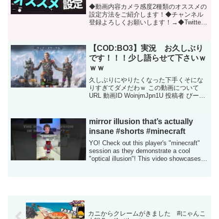
PUBG】
◆動画内容カメラ感度2種類のオススメの
設定方法をご紹介します！◆チャンネル
登録よろしくお願いします！→◆Twitter
アカウントはこちら→ この動画について
URL 動画ID OzHGRB8uats 投稿者 ぽん
すけ 再生時間 08:15
【COD:BO3】実況 お久しぶり
です！！！少し語らせて下さいｗ
ｗｗ
久しぶりにやりたくなった下手くそにな
りすぎてダメだわｗ この動画について
URL 動画ID WoinjmJpn1U 投稿者 びーつ
ー 再生時間 13:11
mirror illusion that’s actually
insane #shorts #minecraft
YO! Check out this player's "minecraft"
session as they demonstrate a cool
"optical illusion"! This video showcases
how ...
カニからクレームがきました #にゃんこ