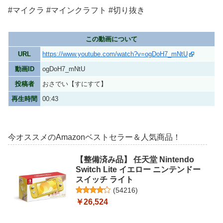
#マイクラ #マインクラフト #切り抜き
この動画について
URL
https://www.youtube.com/watch?v=ogDoH7_mNtU
動画ID
ogDoH7_mNtU
投稿者
おさでい【すにすて】
再生時間
00:43
今オススメのAmazonベストセラー＆人気商品！
【整備済み品】 任天堂 Nintendo
Switch Lite イエロー ニンテンドー
スイッチ ライト
(
54216
)
￥26,524