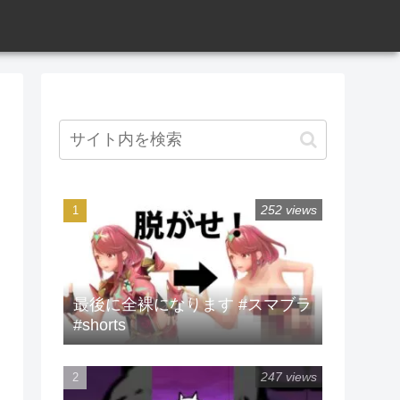
252 views
最後に全裸になります #スマブラ
#shorts
247 views