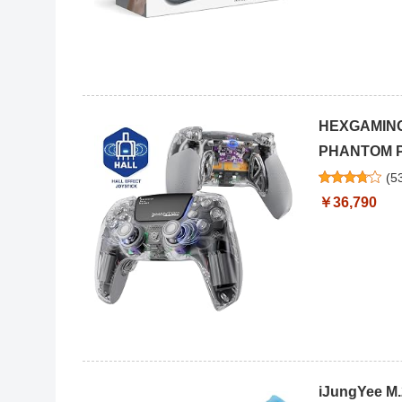
HEXGAM
PHANTOM
(
5
￥36,790
iJungYee