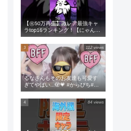
【㊗️50万再生】激レア最強キャ
ラtop16ランキング！【にゃんこ
大戦争】 #にゃんこ大戦争 #ラン
キング #shorts #激レア
112 views
るなさんもそのお友達も可愛す
ぎてやばい...🫣💗 #からぴち#る
な#実写
84 views