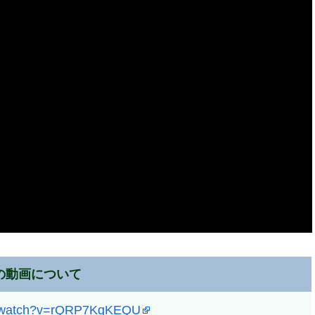
の動画について
m/watch?v=rQRP7KqKEQU