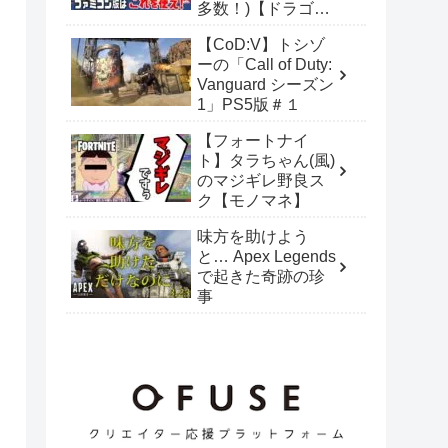
多数！)【ドラゴン
クエストⅡ】 １人
【CoD:V】トシゾ
なのに3人にいるバ
ーの「Call of Duty:
グ技等！
Vanguard シーズン
1」PS5版＃１
【フォートナイ
ト】タラちゃん(風)
のマジギレ野良ス
ク【モノマネ】
味方を助けよう
と… Apex Legends
で起きた奇跡の珍
事