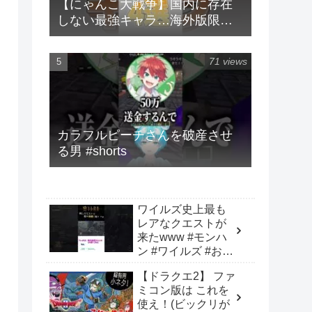
【にゃんこ大戦争】国内に存在
しない最強キャラ…海外版限定
キャラ4選！！【にゃんこ大戦争
ゆっくり解説】#shorts
71 views
カラフルピーチさんを破産させ
る男 #shorts
ワイルズ史上最も
レアなクエストが
来たwww #モンハ
ン #ワイルズ #おも
しろ
【ドラクエ2】 ファ
ミコン版は これを
使え！(ビックリが