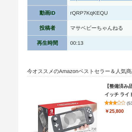
動画ID
rQRP7KqKEQU
投稿者
マサベビーちゃんねる
再生時間
00:13
今オススメのAmazonベストセラー＆人気
【整備済み品】 
イッチ ライ
(
5
￥25,800