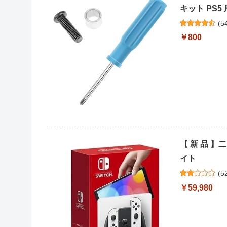
キット PS
(
5
￥800
【 新 品 】二
イト
(
5
￥59,980