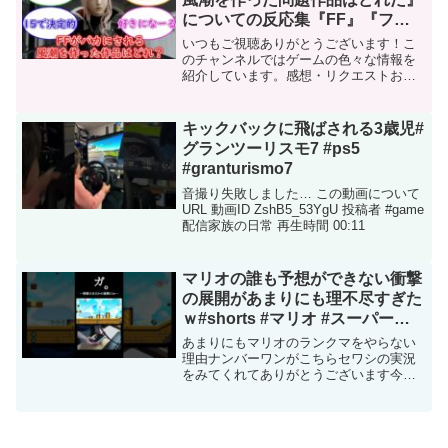
についての反応集『FF』『ファ
イナルファンタジー』『2ch』
いつもご視聴ありがとうございます！こ
『FF雑談』『スクエニ』
のチャンネルではゲームの色々な情報を
紹介しています。感想・リクエストお待
ちしていますので気軽にコメントお願い
します！※こちらのチャンネルは、5chの
使用許諾に基づいて適切な引用を行って
キックバックに飛ばされる3歳児#
います。スレの内容を...
グランツーリスモ7 #ps5
#granturismo7
音撮り失敗しました… この動画について
URL 動画ID ZshB5_53YgU 投稿者 #game
配信家族の日常 再生時間 00:11
マリオの誰も予想ができない衝撃
の展開があまりにも理不尽すぎた
ｗ#shorts #マリオ #スーパーマ
リオ #スーパーマリオメーカー2 #
あまりにもマリオのランクマをやらない
害悪
理由ナンバーワンがこちらセワシの実況
をみてくれてありがとうございます今年
10万人をめざしているのでチャンネル登
録と高評価お願いしますぜひ下の再生リ
ストから様々な動画を上げているのでぜ
ひみてください再生リス...