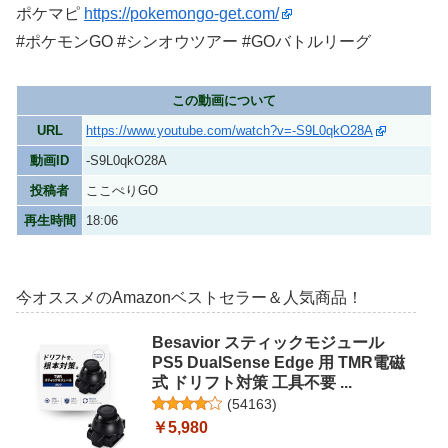
ポケマピ
https://pokemongo-get.com/
#ポケモンGO #シンオウツアー #GOバトルリーグ
この動画について
URL
https://www.youtube.com/watch?v=-S9L0qkO28A
動画ID
-S9L0qkO28A
投稿者
ここぺりGO
再生時間
18:06
今オススメのAmazonベストセラー＆人気商品！
Besavior スティックモジュール
PS5 DualSense Edge 用 TMR電磁
式 ドリフト対策 工具不要 ...
(
54163
)
￥5,980