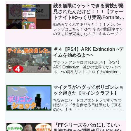
鉄を無限にゲットできる裏技が発
見されたんだけど！！！【フォー
トナイト/ゆっくり実況/Fortnite/
ネオンch】 #shorts #フォートナ
動画みてくれてありがと！！！メンバー
イト
シップはこちら！▫️おすすめの動画ネオン
の立ち絵が完成したので！キルムーブし
まくるぞー！▫️Twitter→ ▫️チャンネル登録
はモチベーションに繋がります！【ファ
ンレターやプレゼントの宛先】株式会社
＃４【PS4】ARK Extinction ~テ
Ga...
イムを始めるよ〜~
プテラとアンキロおおおおお！【PS4】
ARK Extinction ~滅びの世界でサバイバ
ル…~の再生リスト↓クロイチのtwitterは
こちらから！新しいゲーム実況について
や、お知らせ、プライベートについてな
どはtwitterで行うことが多...
マイクラがバグってポリゴンショ
ック起きた【マインクラフト】
ちなみにハードコアエンドラですぐちつ
ぼがエンドラを倒せる日は果たして来る
のか…！？--------------------------------------------
---------------※ぐちつぼが話題に出していな
い配信者等の...
『FFシリーズをバカにしていい
風潮を作った問題作品はどれだ』