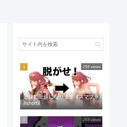
259 views
最後に全裸になります #スマブラ
#shorts
253 views