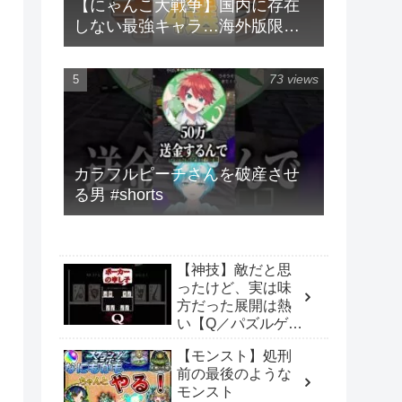
【にゃんこ大戦争】国内に存在
しない最強キャラ…海外版限定
キャラ4選！！【にゃんこ大戦争
ゆっくり解説】#shorts
73 views
カラフルピーチさんを破産させ
る男 #shorts
【神技】敵だと思
ったけど、実は味
方だった展開は熱
い【Q／パズルゲー
ム】 #Q
【モンスト】処刑
#qremastered #パ
前の最後のような
ズルゲーム #iq
モンスト