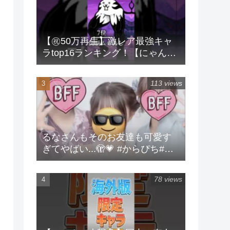
【㊗️50万再生】激レア最強キャ
ラtop16ランキング！【にゃんこ
大戦争】 #にゃんこ大戦争 #ラン
キング #shorts #激レア
113 views
るなさんもそのお友達も可愛す
ぎてやばい...🫣💗 #からぴち#る
な#実写
78 views