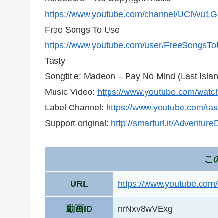
https://www.youtube.com/channel/UClWu1
Free Songs To Use
https://www.youtube.com/user/FreeSongsT
Tasty
Songtitle: Madeon – Pay No Mind (Last Isla
Music Video:
https://www.youtube.com/wat
Label Channel:
https://www.youtube.com/tas
Support original:
http://smarturl.it/Adventure
こ
URL
https://www.youtube.co
動画ID
nrNxv8wVExg