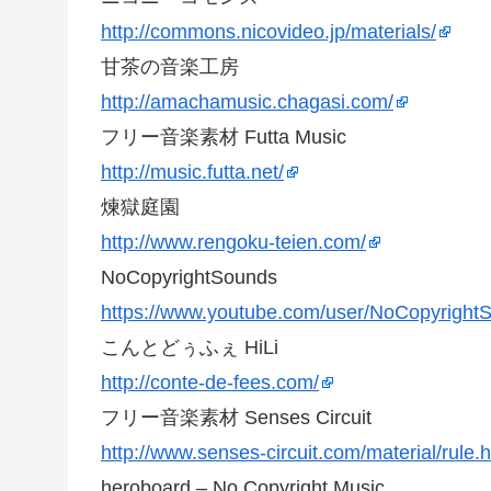
http://commons.nicovideo.jp/materials/
甘茶の音楽工房
http://amachamusic.chagasi.com/
フリー音楽素材 Futta Music
http://music.futta.net/
煉獄庭園
http://www.rengoku-teien.com/
NoCopyrightSounds
https://www.youtube.com/user/NoCopyright
こんとどぅふぇ HiLi
http://conte-de-fees.com/
フリー音楽素材 Senses Circuit
http://www.senses-circuit.com/material/rule.
heroboard – No Copyright Music