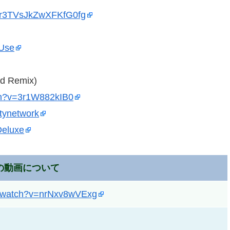
Gr3TVsJkZwXFKfG0fg
oUse
nd Remix)
ch?v=3r1W882kIB0
tynetwork
Deluxe
の動画について
m/watch?v=nrNxv8wVExg