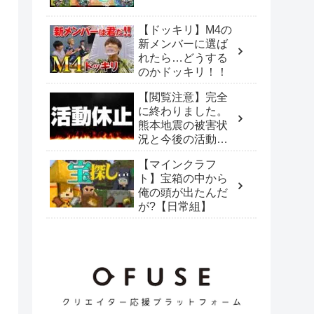
【ドッキリ】M4の
新メンバーに選ば
れたら…どうする
のかドッキリ！！
【閲覧注意】完全
に終わりました。
熊本地震の被害状
況と今後の活動に
ついて【パズド
【マインクラフ
ラ】
ト】宝箱の中から
俺の頭が出たんだ
が?【日常組】