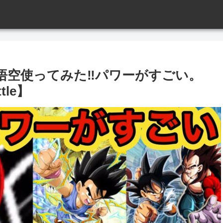
空使ってみた‼︎パワーがすごい。
ttle】