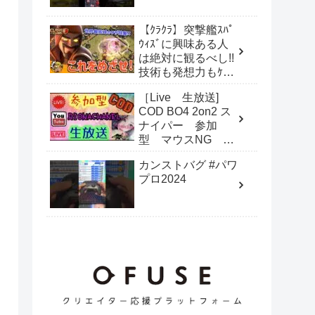
【ｸﾗｸﾗ】突撃艦ｽﾊﾟ
ｳｨｽﾞに興味ある人
は絶対に観るべし!!
技術も発想力もｹﾀ
違いな圧倒的世界ｸ
［Live 生放送]
ﾗｽのｽﾊﾟｳｨｽ!!
COD BO4 2on2 ス
ナイパー 参加
型 マウスNG 猛
者歓迎
カンストバグ #パワ
プロ2024