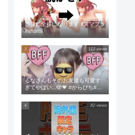
最後に全裸になります #スマブラ
#shorts
112 views
るなさんもそのお友達も可愛す
ぎてやばい...🫣💗 #からぴち#る
な#実写
82 views