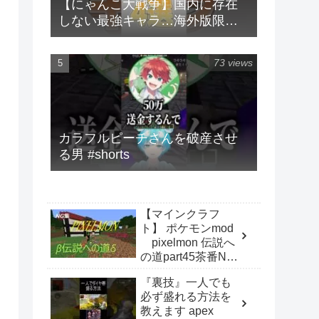
【にゃんこ大戦争】国内に存在
しない最強キャラ…海外版限定
キャラ4選！！【にゃんこ大戦争
ゆっくり解説】#shorts
73 views
カラフルピーチさんを破産させ
る男 #shorts
【マインクラフ
ト】 ポケモンmod
pixelmon 伝説へ
の道part45茶番NG
集！
『裏技』一人でも
必ず盛れる方法を
教えます apex