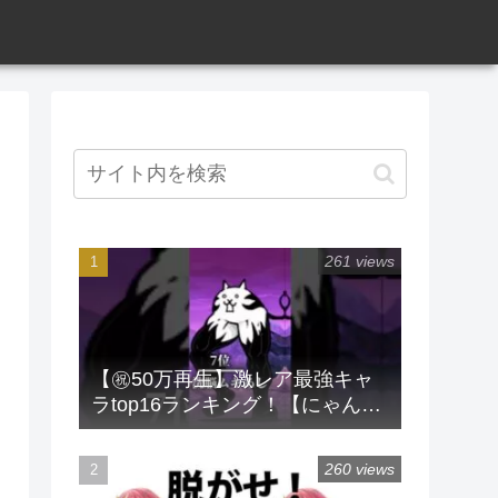
261 views
【㊗️50万再生】激レア最強キャ
ラtop16ランキング！【にゃんこ
大戦争】 #にゃんこ大戦争 #ラン
キング #shorts #激レア
260 views