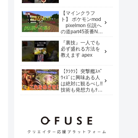
の場のノリと勢い
だけで作ったキル
【マインクラフ
集
ト】 ポケモンmod
pixelmon 伝説へ
の道part45茶番NG
集！
『裏技』一人でも
必ず盛れる方法を
教えます apex
【ｸﾗｸﾗ】突撃艦ｽﾊﾟ
ｳｨｽﾞに興味ある人
は絶対に観るべし!!
技術も発想力もｹﾀ
違いな圧倒的世界ｸ
ﾗｽのｽﾊﾟｳｨｽ!!