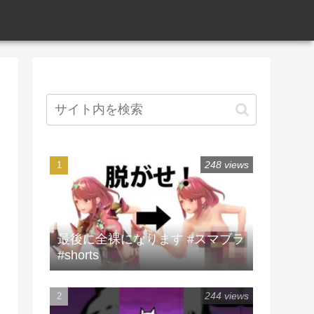
248 views
最後に全裸になります #スマブラ
#shorts
244 views