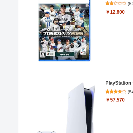
(
5
￥12,800
PlayStation
(
5
￥57,570