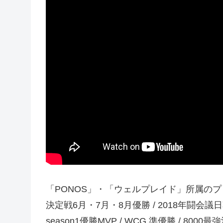
「PONOS」・「ウェルプレイド」所属のプロゲ
決定戦6月・7月・8月優勝 / 2018年闘会議日韓戦日本代
season1優勝MVP / WCG 準優勝 / 80