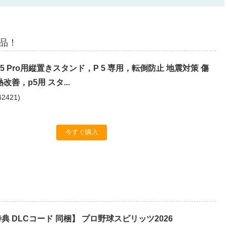
商品！
p5/p5 Pro用縦置きスタンド，P 5 専用，転倒防止 地震対策 傷
改善，p5用 スタ...
42421
)
今すぐ購入
典 DLCコード 同梱】 プロ野球スピリッツ2026