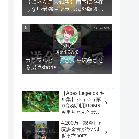
【にゃんこ大戦争】国内に存在
しない最強キャラ…海外版限定
キャラ4選！！【にゃんこ大戦争
ゆっくり解説】#shorts
71 views
カラフルピーチさんを破産させ
る男 #shorts
【Apex Legends キ
ル集】ジョジョ第
５部処刑用BGMを
今更ちゃんと最後
まで聞いてテンシ
4,200万円課金した
ョン上がったオク
廃課金者がヤバす
タン大好きダイヤ
ぎる#shorts
床ペロ大学生がそ