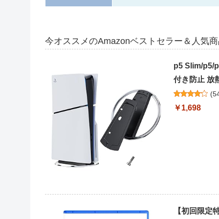
今オススメのAmazonベストセラー＆人気
p5 Slim/
付き防止 放熱
(
5
￥1,698
【初回限定特