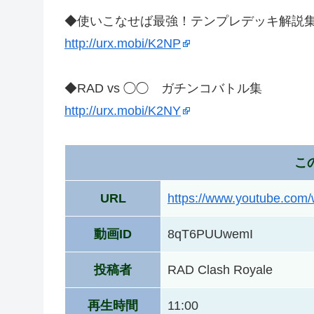
◆使いこなせば最強！テンプレデッキ解説
http://urx.mobi/K2NP
◆RAD vs ◯◯ ガチンコバトル集
http://urx.mobi/K2NY
こ
URL
https://www.youtube.co
動画ID
8qT6PUUwemI
投稿者
RAD Clash Royale
再生時間
11:00