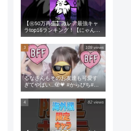
【㊗️50万再生】激レア最強キャ
ラtop16ランキング！【にゃんこ
大戦争】 #にゃんこ大戦争 #ラン
キング #shorts #激レア
109 views
るなさんもそのお友達も可愛す
ぎてやばい...🫣💗 #からぴち#る
な#実写
82 views