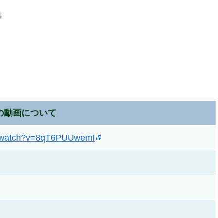
集
の動画について
m/watch?v=8qT6PUUwemI