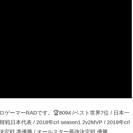
ーマーRADです。🏆8094 /ベスト世界7位 / 日本一
表 / 2018年crl season1 2v2MVP / 2019年crl
00最強決定戦 準優勝 / オールスター最強決定戦 優勝