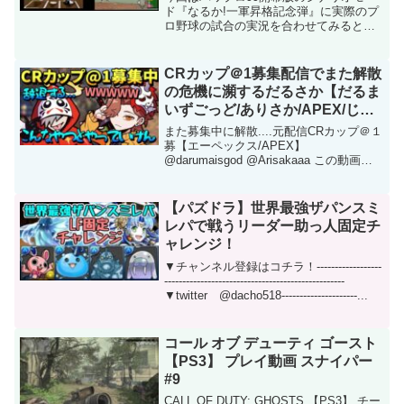
ド『なるか!一軍昇格記念弾』に実際のプ
ロ野球の試合の実況を合わせてみるとい
うことをやってみました。今回はフラン
ク・ボーリック選手の来日初ホームラン
のシナリオ再現です。ボーリック神話を
CRカップ＠1募集配信でまた解散
彩れたかと思います。...
の危機に瀕するだるさか【だるま
いずごっど/ありさか/APEX/じゃ
んけん/CR CUP】
また募集中に解散....元配信CRカップ＠１
募【エーペックス/APEX】
@darumaisgod @Arisakaaa この動画に
ついて URL 動画ID boMubMrt20Y 投稿者
なぜかんの切り抜き 再生時間 02:49
【パズドラ】世界最強ザパンスミ
レパで戦うリーダー助っ人固定チ
ャレンジ！
▼チャンネル登録はコチラ！------------------
--------------------------------------------------
▼twitter @dacho518---------------------...
コール オブ デューティ ゴースト
【PS3】 プレイ動画 スナイパー
#9
CALL OF DUTY: GHOSTS 【PS3】 チー