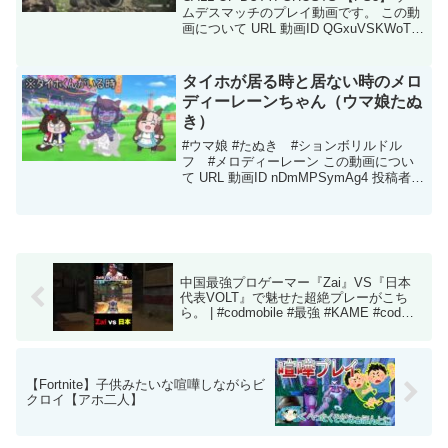
ムデスマッチのプレイ動画です。 この動
画について URL 動画ID QGxuVSKWoTk
投稿者 カンパネ 再生時間 07:04
タイホが居る時と居ない時のメロ
ディーレーンちゃん（ウマ娘たぬ
き）
#ウマ娘 #たぬき #ションボリルドル
フ #メロディーレーン この動画につい
て URL 動画ID nDmMPSymAg4 投稿者
ホルダ望友 再生時間 00:14
中国最強プロゲーマー『Zai』VS『日本
代表VOLT』で魅せた超絶プレーがこち
ら。 | #codmobile #最強 #KAME #codモ
バイル
【Fortnite】子供みたいな喧嘩しながらビ
クロイ【アホ二人】