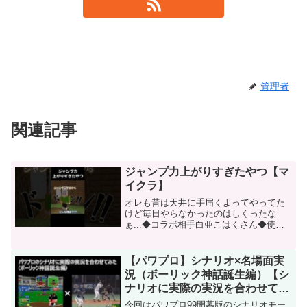
管理者
関連記事
ジャンプ力上がりすぎたやつ【マ
イクラ】
オレも昔は天井に手届くよってやってた
けど毎日やらなかったのはしくったな
ぁ...◆コラボ相手白亜こはくさん◆使用
マップ舞倉市佐山県◆秋空ほたるにやっ
てほしいことはこちらから◆X#Minecraft
#マインクラフト #マイクラ #shorts...
【パワプロ】シナリオ×名場面実
況（ボーリック神話誕生編）【シ
ナリオに実際の実況を合わせてみ
た】
今回はパワプロ99開幕版のシナリオモー