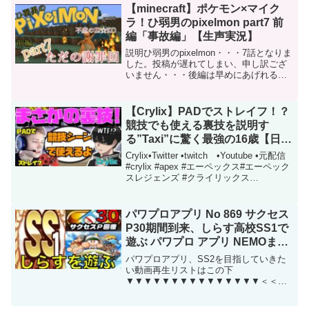
【minecraft】ポケモン×マイク
ラ！ひ弱男のpixelmon part7 前
編「事故編」【生声実況】
説明ひ弱男のpixelmon・・・7話となりま
した。投稿が遅れてしまい、申し訳ござ
いません・・・後編は早めにあげれると
思いますが、8話は少し遅れるか
も・・・？ジムも本格的にパワーアップ
されてまいりました・・・これ私のプレ
【Crylix】PADでストレイフ！？
イスタイルで制覇でき...
競技でも使える裏技を説明す
る”Taxi”に驚く最強の16歳【日本
語字幕】【Apex】【Crylix/切り
Crylix•Twitter •twitch •Youtube •元配信
抜き】
#crylix #apex #エーペックス#エーペック
スレジェンズ #クライリックス
#apexlegends#エイペックス#ストレイフ
#タップストレイフ#pad#コン...
パワプロアプリ No 869 サクセス
P30期間到来、しらす高校SS1で
遊ぶ パワプロ アプリ NEMOまっ
たり実況
パワプロアプリ、SS2を目指していきた
い動画再生リストはこの下
▼▼▼▼▼▼▼▼▼▼▼▼▼▼▼＜＜＜
＜＜ 厳選おすすめ動画 ＞＞＞＞＞パ
ワプロアプリ No 843 SS1投手爆誕、経験