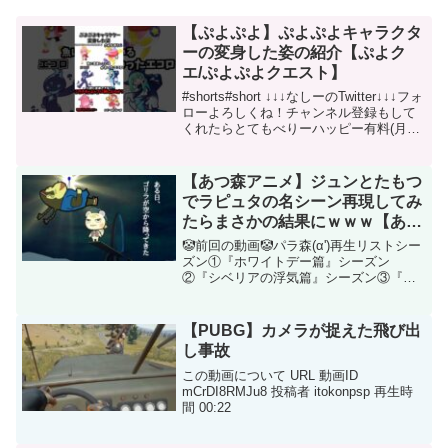
【ぷよぷよ】ぷよぷよキャラクタ
ーの変身した姿の紹介【ぷよク
エ/ぷよぷよクエスト】
#shorts#short ↓↓↓なしーのTwitter↓↓↓フォ
ローよろしくね！チャンネル登録もして
くれたらとてもべりーハッピー有料(月額
90円)メンバーシップもぜひよろしくお願
いします！！！↓↓↓これはリスナーと戯れ
るサーバー誰でも参加...
【あつ森アニメ】ジュンとたもつ
でラピュタの名シーン再現してみ
たらまさかの結果にｗｗｗ【あつ
まれどうぶつの森】
🤡前回の動画🤡パラ森(α')再生リストシー
ズン①『ホワイトデー篇』シーズン
②『シベリアの浮気篇』シーズン③『悪
霊決戦篇』※「パラレルどうぶつの森」
略して「パラ森」2021年12月より新シリ
ーズ『パラ森(α')』を公開中！！🥺SNS等
【PUBG】カメラが捉えた飛び出
もチェッ...
し事故
この動画について URL 動画ID
mCrDI8RMJu8 投稿者 itokonpsp 再生時
間 00:22