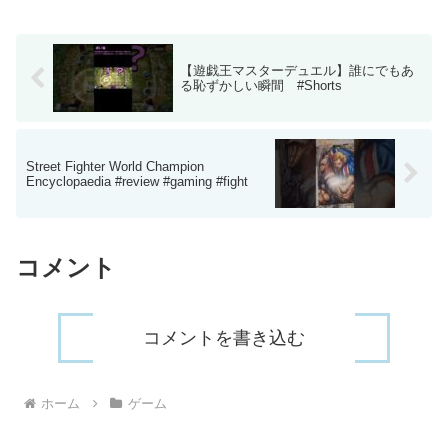
点12500越、くろがねの集大成 パワプロ
アプリ NEM...
【遊戯王マスターデュエル】誰にでもあ
る恥ずかしい瞬間 #Shorts
Street Fighter World Champion
Encyclopaedia #review #gaming #fight
コメント
コメントを書き込む
ホーム
ゲーム