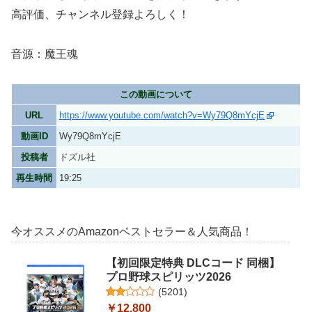
高評価、チャンネル登録よろしく！
音源：魔王魂
この動画について
URL
https://www.youtube.com/watch?v=Wy79Q8mYcjE
動画ID
Wy79Q8mYcjE
投稿者
ドズル社
再生時間
19:25
今オススメのAmazonベストセラー＆人気商品！
【初回限定特典 DLCコード 同梱】
プロ野球スピリッツ2026
(
5201
)
￥12,800