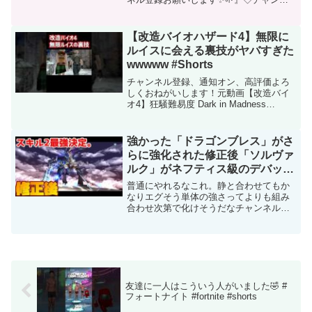
ル登録◇こちら↓から最新動画見れます
◇Twitter◇リクエスト,質問は全てこちら
まで!!↓【@bacuwa】 ◇生放送◇ 検...
【改造バイオハザード4】無限に
ルイスに会える裏技がヤバすぎた
wwwww #Shorts
チャンネル登録、通知オン、高評価よろ
しくおねがいします！元動画【改造バイ
オ4】狂騒難易度 Dark in Madness
#4【Resident Evil 4 MOD】このチャンネ
ルのTwitter お知らせもこちらから！うめ
だJAPANの...
強かった「ドラゴンブレス」がさ
らに強化された修正後「ソルヴァ
ルク」がネフティス級のデバッフ
ァーになっちまったｗｗｗｗ【サ
普通にやれるなこれ。静と合わせてもか
マナーズウォー】
なりエグそう単体の強さってよりも組み
合わせ次第で化けそうだなチャンネル登
録はこちらから→スプラトゥーン3実況ま
とめ→・童貞オタク友達大変身・ドッキ
リ動画(ナッツシリーズ)ロストセンチュリ
アまとめ→・ライフ...
友達に一人はこういう人がいました🤣 #
フォートナイト #fortnite #shorts