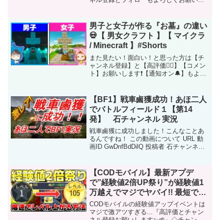
ます！■twitter:daikiman1224■LINEスタン
プ販売中→■LINEスタンプ すべ...
男子と女子が作る『お墓』の違い
💀【 男女クラフト 】【 マイクラ
/ Minecraft 】#Shorts
また見たい！面白い！と思った方は【チ
ャンネル登録】と【高評価👍🏻】【コメン
ト】お願いします❗️【通知オン🔔】もよろ
しくね❗️＝＝＝＝＝＝＝＝＝＝＝＝＝＝＝
＝＝＝＝＝＝＝＝＝＝＝🎮最新の動画🎮
▽絶対に当たらないお祭りくじを引かせ
【BF1】戦車鹵獲成功！あほ二人
続けた結果！？...
でバトルフィールド１【第14
発】 石チャンネル 実況
戦車鹵獲に成功しました！こんなことあ
るんですね！ この動画について URL 動
画ID GwDnfBdDilQ 投稿者 石チャンネル
再生時間 24:25
【CODモバイル】最新アプデ
で”経験値2倍UP祭り”が経験値1
万越えでマジでヤバイ!! 最短でレ
ベル100まで到達する方法紹介！
CODモバイルの経験値アップイベントは
【COD:Mobile まひとくん】
マジで激アツすぎる...『高評価とチャン
ネル登録お願いします✨🌱』◇チャンネ