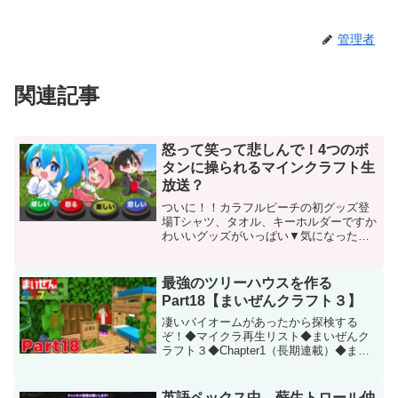
管理者
関連記事
怒って笑って悲しんで！4つのボ
タンに操られるマインクラフト生
放送？
ついに！！カラフルピーチの初グッズ登
場Tシャツ、タオル、キーホルダーですか
わいいグッズがいっぱい▼気になった方
はこちらのサイトから購入してね！🍑か
らぴち公式Twitter ➡︎ TwitterのURL🔴↑の
フォロー欄からメンバーのTwitt...
最強のツリーハウスを作る
Part18【まいぜんクラフト３】
凄いバイオームがあったから探検する
ぞ！◆マイクラ再生リスト◆まいぜんク
ラフト３◆Chapter1（長期連載）◆まい
ぜんグッズ発売中です！ありがとう！み
んなの応援のおかげです＊販売用ページ
＊まいぜん専用ページ ：グッズページ：
英語ペックス中、蘇生トロール仲