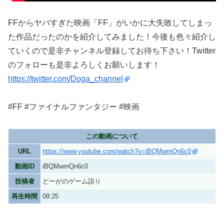
FFからヤバすぎた映画「FF」がいかに大失敗してしまっ
た作品だったのかを紹介してみました！今後も色々紹介し
ていくので是非チャンネル登録してお待ち下さい！Twitter
のフォローも是非よろしくお願いします！
https://twitter.com/Doga_channel
#FF #ファイナルファンタジー #映画
この動画について
URL
https://www.youtube.com/watch?v=iBQMwmQn6c0
動画ID
iBQMwmQn6c0
投稿者
どーがのゲーム語り
再生時間
09:25