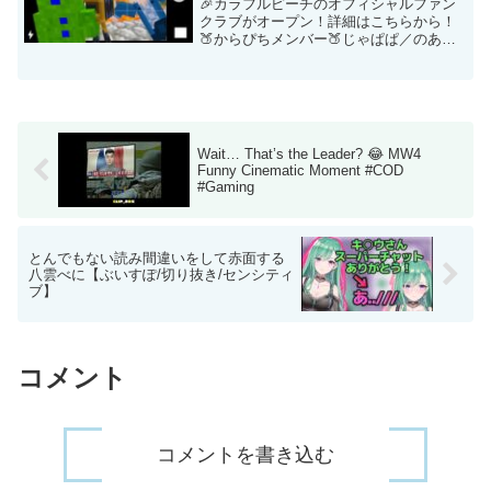
🎉カラフルピーチのオフィシャルファン
クラブがオープン！詳細はこちらから！
🍑からぴちメンバー🍑じゃぱぱ／のあ／
ゆあん／たっつん／シヴァ／どぬく／う
り／えと／ヒロ／なおきり／もふ／るな
個性豊かなメンバーによるグループ実
況………からぴちこれからも...
Wait… That’s the Leader? 😂 MW4
Funny Cinematic Moment #COD
#Gaming
とんでもない読み間違いをして赤面する
八雲べに【ぶいすぽ/切り抜き/センシティ
ブ】
コメント
コメントを書き込む