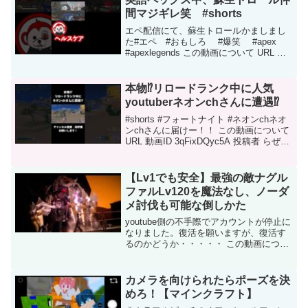
◆LINEスタン...
間マジギレ笑 #shorts
エペ配信にて、蘇生トロールかましまし
た#エペ #おもしろ #爆笑 #apex
#apexlegends この動画について URL 動
画ID YZ_yKXtZFiw 投稿者 Dai ゲーム実
況 再生時間 00:53
本物⁉リロードランク中に人気
youtuberネオンchさんに遭遇⁉
#shorts #フォートナイト #ネオンchネオ
ンchさんに届けー！！ この動画について
URL 動画ID 3qFixDQyc5A 投稿者 らぜち
ゃんねる【400人目標】 再生時間 00:25
【Lv1でも安全】最強の敵ナグル
ファルLv120を魔法なし、ノーダ
メ討伐も可能な倒しかた
youtube側の不手際でアカウントが停止に
なりました。復活を願いますが、復活す
るのかどうか・・・・・ この動画につい
て URL 動画ID SO6iX_tLSu0 投稿者 作業
用BGM再開アカウント 再生時間 11:09
カメラを向けられたらポーズを決
めろ！【マインクラフト】