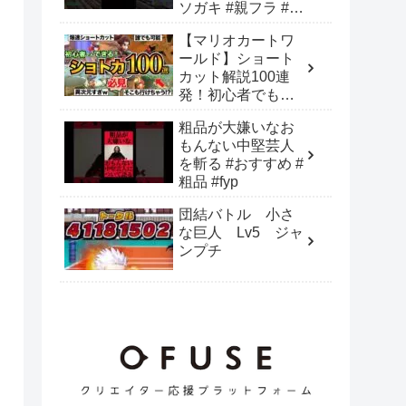
ソガキ #親フラ #お
もしろ動画 #おすす
【マリオカートワ
めにのりたい
ールド】ショート
カット解説100連
発！初心者でも失
敗しない全30コー
粗品が大嫌いなお
スのショトカ
もんない中堅芸人
【NISCあり】
を斬る #おすすめ #
粗品 #fyp
団結バトル 小さ
な巨人 Lv5 ジャ
ンプチ