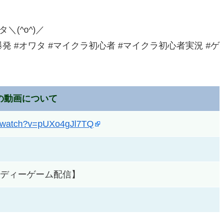
＼(^o^)／
爆発 #オワタ #マイクラ初心者 #マイクラ初心者実況 #ゲ
の動画について
m/watch?v=pUXo4gJl7TQ
ンディーゲーム配信】