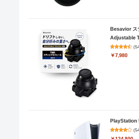
Besavior
Adjustable T.
(
5
￥7,980
PlayStation
(
5
￥124,800