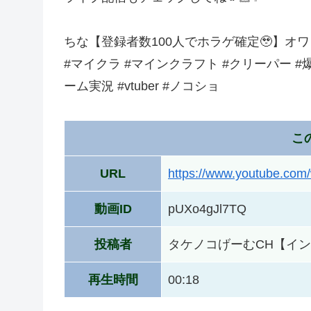
ちな【登録者数100人でホラゲ確定🥹】オワタ
#マイクラ #マインクラフト #クリーパー #
ーム実況 #vtuber #ノコショ
こ
URL
https://www.youtube.co
動画ID
pUXo4gJl7TQ
投稿者
タケノコげーむCH【イ
再生時間
00:18