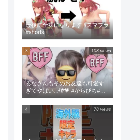
最後に全裸になります #スマブラ
#shorts
108 views
るなさんもそのお友達も可愛す
ぎてやばい...🫣💗 #からぴち#る
な#実写
78 views