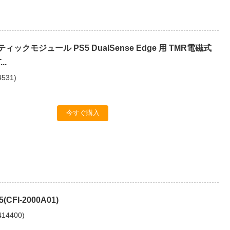
 スティックモジュール PS5 DualSense Edge 用 TMR電磁式
..
4531
)
今すぐ購入
 5(CFI-2000A01)
414400
)