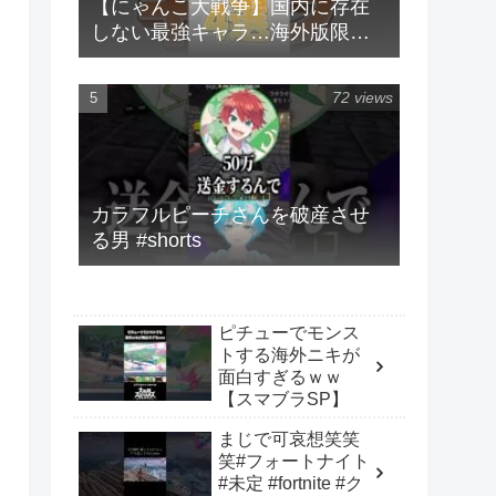
【にゃんこ大戦争】国内に存在
しない最強キャラ…海外版限定
キャラ4選！！【にゃんこ大戦争
ゆっくり解説】#shorts
72 views
カラフルピーチさんを破産させ
る男 #shorts
ピチューでモンス
トする海外ニキが
面白すぎるｗｗ
【スマブラSP】
まじで可哀想笑笑
笑#フォートナイト
#未定 #fortnite #ク