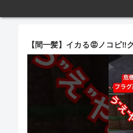
【間一髪】イカる😡ノコピ‼