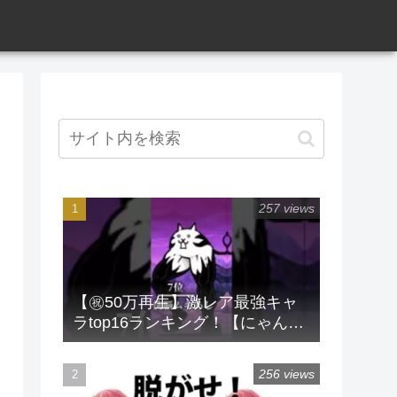
257 views
【㊗️50万再生】激レア最強キャ
ラtop16ランキング！【にゃんこ
大戦争】 #にゃんこ大戦争 #ラン
キング #shorts #激レア
256 views