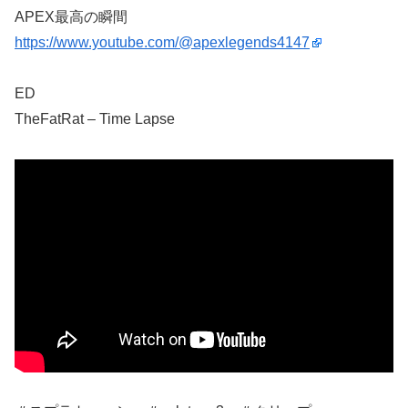
APEX最高の瞬間
https://www.youtube.com/@apexlegends4147
ED
TheFatRat – Time Lapse