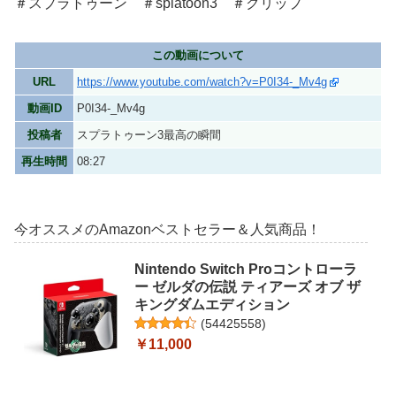
＃スプラトゥーン​ ＃splatoon3 ＃クリップ
この動画について
URL
https://www.youtube.com/watch?v=P0I34-_Mv4g
動画ID
P0I34-_Mv4g
投稿者
スプラトゥーン3最高の瞬間
再生時間
08:27
今オススメのAmazonベストセラー＆人気商品！
Nintendo Switch Proコントローラ
ー ゼルダの伝説 ティアーズ オブ ザ
キングダムエディション
(
54425558
)
￥11,000