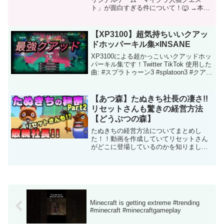
ト」が面白すぎる件について！🐺 →本編
もよかったらみてねなのだー!!!
୨୧┈┈┈┈┈┈┈┈┈┈┈┈┈┈┈୨୧ラ
ストの役職は役職名『ポンコツ』自身を
【XP3100】超気持ちいいクアッ
選ばれる可能性のある役職...
ドホッパーキル集×INSANE
XP3100による超かっこいいクアッドホッ
パーキル集です！Twitter TikTok 使用した
曲: #スプラトゥーン3 #splatoon3 #クアッ
ドホッパー #キル集 この動画について
URL 動画ID -nsdimm2bIE 投稿者...
【あつ森】たぬきち社長の凄さ!!
リセットさんも驚きの経営方法
【どうぶつの森】
たぬきちの経営方法についてまとめし
た！！動画を作成していてリセットさん
がどこに登場しているのかを知りました
笑あつ森やっぱり面白いです笑▼前編は
こちらから！ゆっくりまったりとゲーム
実況をしているチャンネルですラジオ感
覚で楽しんでいってくれたら...
Minecraft is getting extreme #trending
#minecraft #minecraftgameplay