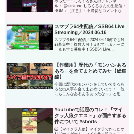
やったー！しろくるさんのチャンネ
ル： @sirokuru しろくるさんの生配信：
BGM：【注意】・不適切なコメントなど
はやめてね・１コメ系は控えてくださ
い・声は無いですご視聴ありがとうござ
います！良ければチャンネル登録お願い
スマブラ64生配信／SSB64 Live
します！#h...
Streaming／2024.06.16
スマブラ64生配信／2024.06.16何でも対
戦募集中！複数人可！えむてぃ＆わーに
ー＆もす＆募集中！SSB64 Live
Streaming／06.16.2024Friendlies
recruiting,Multiple people ...
【作業用】歴代の「モンハンある
ある」を全てまとめてみた【総集
編】
今回は歴代のモンハンをしていてあるあ
るな出来事を全てまとめています！「他
にもこんなあるあるあったな～」と思う
ことがあればぜひコメントしてください
ね！！◼︎チャプター（目次）0:00 オー
プニング【PSP時代のモンハンあるあ
YouTubeで話題のコレ！『マイ
る】0:42 視点...
クラ人狼クエスト』が面白すぎる
件について #shorts
🐺【マイクラ人狼】マイクラで作ったオ
リジナルゲーム「マイクラ人狼クエス