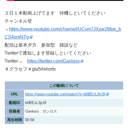
２日１本動画上げてます 待機しといてください
チャンネル登
→
https://www.youtube.com/channel/UCvm7JXzw2Mpe_b
CS4irmNTg
配信は基本夕方 参加型 雑談など
Twitterで通知します登録しといてください
Twitter→
https://twitter.com/Ganloss
＃グラセフ＃gta5#shorts
この動画について
URL
https://www.youtube.com/watch?v=b0BEzL3jc0I
動画ID
b0BEzL3jc0I
投稿者
Ganloss : ガンロス
再生時間
00:58