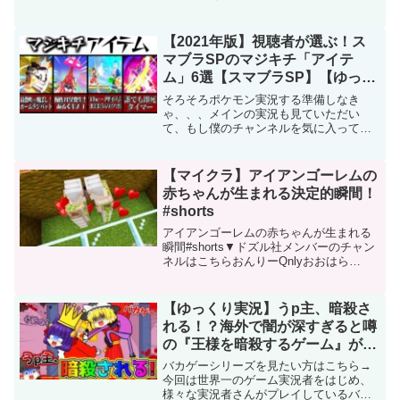
ーンはこちらから＞＞＞NGシーン使わせ
ていただいたたいきち先生のチャンネル
はこちら！（@Taikichi ）※この動画の...
【2021年版】視聴者が選ぶ！ス
マブラSPのマジキチ「アイテ
ム」6選【スマブラSP】【ゆっく
り実況】
そろそろポケモン実況する準備しなき
ゃ、、、メインの実況も見ていただい
て、もし僕のチャンネルを気に入ってく
れたら登録してください！メインチャン
ネル→〇0:00 初めに0:53 ホームラン
バット2:21 魔球3:17 まほうのツボ
【マイクラ】アイアンゴーレムの
4:20 巨塔...
赤ちゃんが生まれる決定的瞬間！
#shorts
アイアンゴーレムの赤ちゃんが生まれる
瞬間#shorts▼ドズル社メンバーのチャン
ネルはこちらおんりーQnlyおおはら
ooharaおらふくんぼんじゅうるゲー
ム/bonjour gamesドズぼん・ザ・モノク
ロドズぼん・ザ・ショートドズみるチ
【ゆっくり実況】うp主、暗殺さ
ャ...
れる！？海外で闇が深すぎると噂
の『王様を暗殺するゲーム』がハ
チャメチャで面白すぎた！！【バ
バカゲーシリーズを見たい方はこちら→
カゲー】
今回は世界一のゲーム実況者をはじめ、
様々な実況者さんがプレイしているバカ