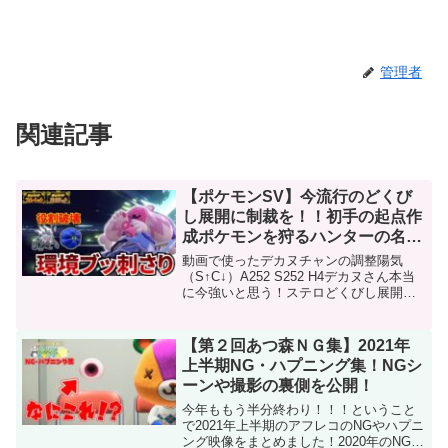
管理者
関連記事
【ポケモンSV】今流行のどくび
し展開に制裁を！！初手の起点作
成ポケモンを狩るハンターの名
は”デカヌチャン”！
動画で使ったデカヌチャンの調整陽気
（S↑C↓）A252 S252 H4デカヌさん本当
に今強いと思う！ステロどくびし展開の
裏から来るカイリューに対しても剣舞デ
カハンがめっちゃ入るから（HAだったら
ほぼ倒せたはず？？）偉い～セグカミに
【第２回あつ森ＮＧ集】2021年
強いのも偉...
上半期NG・ハプニング集！NGシ
ーンや撮影の裏側を公開！
今年ももう半分終わり！！！ということ
で2021年上半期のアフレコのNGやハプニ
ング映像をまとめました！2020年のNGシ