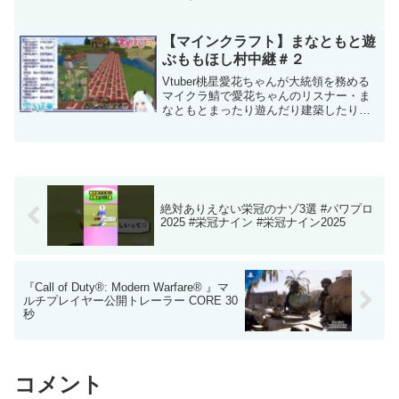
ゲーをゆっくり実況プレイでたくっちも
やってきます！いつもの東方キャラ、魔
理沙との掛け合いもありますので是非見
【マインクラフト】まなともと遊
てくださると嬉しいです！...
ぶももほし村中継＃２
Vtuber桃星愛花ちゃんが大統領を務める
マイクラ鯖で愛花ちゃんのリスナー・ま
なともとまったり遊んだり建築したり。
（SHOWROOMアーカイブ・2021年4月3
日14：00～16：00）桃星愛花ちゃんのチ
ャンネル：​＊＊＊＊＊＊＊＊＊＊＊＊...
絶対ありえない栄冠のナゾ3選 #パワプロ
2025 #栄冠ナイン #栄冠ナイン2025
『Call of Duty®: Modern Warfare® 』マ
ルチプレイヤー公開トレーラー CORE 30
秒
コメント