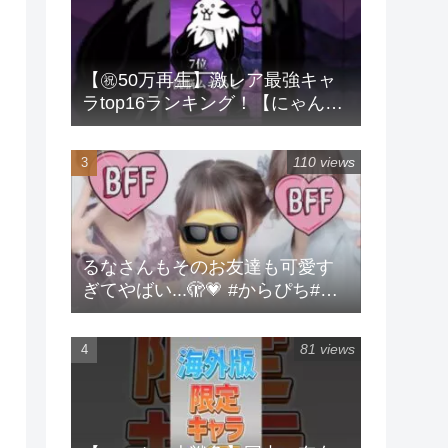
【㊗️50万再生】激レア最強キャ
ラtop16ランキング！【にゃんこ
大戦争】 #にゃんこ大戦争 #ラン
キング #shorts #激レア
110 views
るなさんもそのお友達も可愛す
ぎてやばい...🫣💗 #からぴち#る
な#実写
81 views