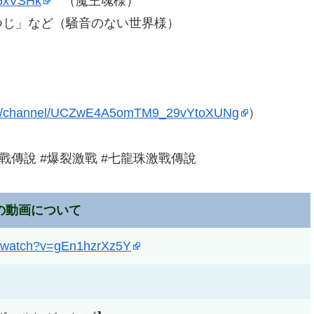
-6xVSHk
（魔王魂様）
つじ」など（騒音のない世界様）
com/channel/UCZwE4A5omTM9_29vYtoXUNg
）
戰傳說 #爆裂激戰 #七龍珠激戰傳說
の動画について
m/watch?v=gEn1hzrXz5Y