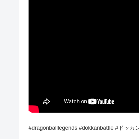
#dragonballlegends #dokkanbattle #ド