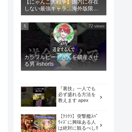
【にゃんこ大戦争】国内に存在
しない最強キャラ…海外版限定
キャラ4選！！【にゃんこ大戦争
ゆっくり解説】#shorts
72 views
カラフルピーチさんを破産させ
る男 #shorts
『裏技』一人でも
必ず盛れる方法を
教えます apex
【ｸﾗｸﾗ】突撃艦ｽﾊﾟ
ｳｨｽﾞに興味ある人
は絶対に観るべし!!