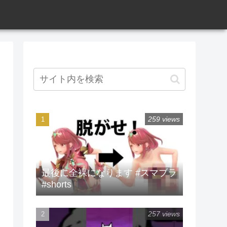
259 views
最後に全裸になります #スマブラ
#shorts
257 views