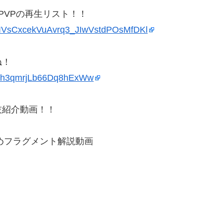
PVPの再生リスト！！
PL2IVsCxcekVuAvrq3_JIwVstdPOsMfDKl
ね！
H95h3qmrjLb66Dq8hExWw
技紹介動画！！
すめフラグメント解説動画