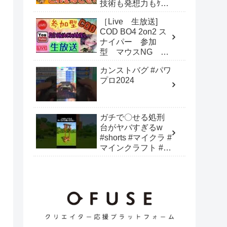
技術も発想力もｹﾀ
違いな圧倒的世界ｸ
［Live 生放送]
ﾗｽのｽﾊﾟｳｨｽ!!
COD BO4 2on2 ス
ナイパー 参加
型 マウスNG 猛
者歓迎
カンストバグ #パワ
プロ2024
ガチで〇せる処刑
台がヤバすぎるw
#shorts #マイクラ #
マインクラフト #建
築 #minecraft