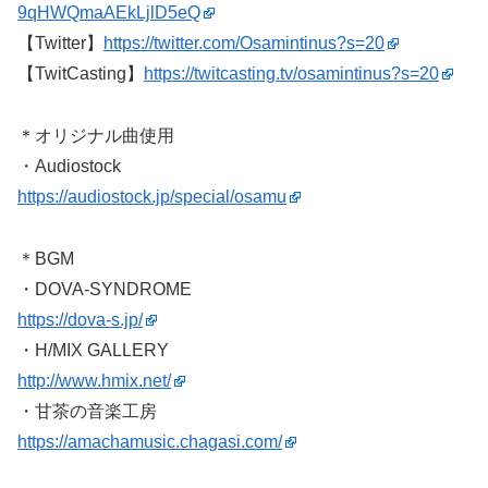
9qHWQmaAEkLjlD5eQ
【Twitter】
https://twitter.com/Osamintinus?s=20
【TwitCasting】
https://twitcasting.tv/osamintinus?s=20
＊オリジナル曲使用
・Audiostock
https://audiostock.jp/special/osamu
＊BGM
・DOVA-SYNDROME
https://dova-s.jp/
・H/MIX GALLERY
http://www.hmix.net/
・甘茶の音楽工房
https://amachamusic.chagasi.com/