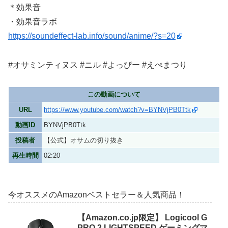
＊効果音
・効果音ラボ
https://soundeffect-lab.info/sound/anime/?s=20
#オサミンティヌス #ニル #よっぴー #えぺまつり
この動画について
URL
https://www.youtube.com/watch?v=BYNVjPB0Ttk
動画ID
BYNVjPB0Ttk
投稿者
【公式】オサムの切り抜き
再生時間
02:20
今オススメのAmazonベストセラー＆人気商品！
【Amazon.co.jp限定】 Logicool G
PRO 2 LIGHTSPEED ゲーミングマ