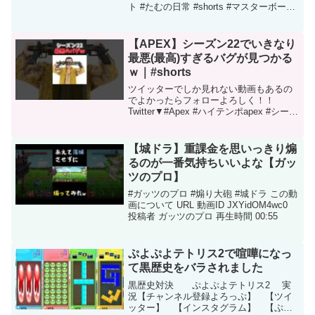
ト #たむの日常 #shorts #マスターボール
級 #ランクマッチ #シーズン3 #つるぎの
まい #ドドゲザン この動画について URL
動画ID AAL7...
【APEX】シーズン22でいきなり
最悪(最高)すぎるバグが見つかる
ｗ｜#shorts
ツイッターでしか見れない動画もあるの
でよかったらフォローよろしく！！
Twitter▼#Apex #ハイテンポapex #シーズ
ン22 #shorts この動画について URL 動画
ID a9cuuLVW6lg 投稿者 らきあぽ 再生時
間 0...
【城ドラ】重課金を思いっきり煽
るのが一番気持ちいいよな【ガッ
ツのプロ】
#ガッツのプロ #煽り大砲 #城ドラ この動
画について URL 動画ID JXYidOM4wc0
投稿者 ガッツのプロ 再生時間 00:55
ぷよぷよテトリス2で喧嘩になっ
て黒歴史をバラされました
黒歴史対決 ぷよぷよテトリス2 実
況【チャンネル登録よろっぷ】 【ツイ
ッター】 【インスタグラム】 【ぷよ