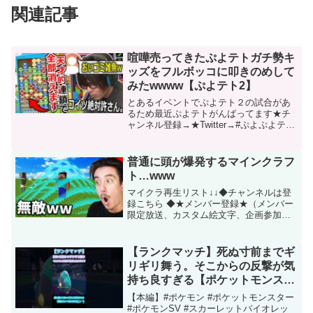
関連記事
喧嘩売ってきたぷよテトガチ勢キ
ッズをフルボッコに叩きのめして
みたwwww【ぷよテト2】
とあるイベントでぷよテト２の試合があ
るため最近ぷよテトがんばってます★チ
ャンネル登録→★Twitter→#ぷよぷよテト
リス #ぷよぷよ #puyopuyo #ぷよテト2 こ
の動画について URL 動画ID
gP4lhIx9GAQ 投稿者 も...
普通に頭が爆発するマインクラフ
ト…www
マイクラ再生リスト↓↓◆チャンネルは登
録こちら ◆★メンバー登録★（メンバー
限定放送、カスタム絵文字、企画参加、
追加など...）◆ツイッター ◆◆インスタ
グラム◆ADIOSQUADチャンネルで友達
との日常や旅行動画もやってるよ！ぜひ
【ランクマッチ】死ぬ寸前までギ
よろしく...
リギリ舞う。そこからの反撃が気
持ち良すぎる【ポケットモンスタ
ースカーレット / ポケモンSV】
【本編】#ポケモン #ポケットモンスター
#shorts
#ポケモンSV #スカーレットバイオレッ