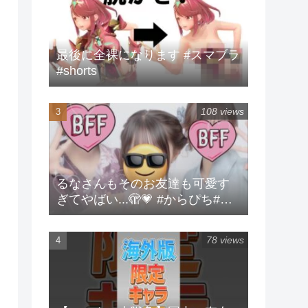
最後に全裸になります #スマブラ
#shorts
108 views
るなさんもそのお友達も可愛す
ぎてやばい...🫣💗 #からぴち#る
な#実写
78 views