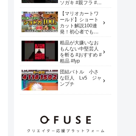
ソガキ #親フラ #お
もしろ動画 #おすす
【マリオカートワ
めにのりたい
ールド】ショート
カット解説100連
発！初心者でも失
敗しない全30コー
粗品が大嫌いなお
スのショトカ
もんない中堅芸人
【NISCあり】
を斬る #おすすめ #
粗品 #fyp
団結バトル 小さ
な巨人 Lv5 ジャ
ンプチ