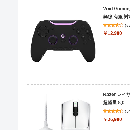
Void Ga
無線 有線 対
(
5
￥12,980
Razer レイザ
超軽量 8,0...
(
5
￥26,980