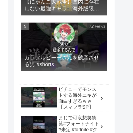
【にゃんこ大戦争】国内に存在
しない最強キャラ…海外版限定
キャラ4選！！【にゃんこ大戦争
ゆっくり解説】#shorts
72 views
カラフルピーチさんを破産させ
る男 #shorts
ピチューでモンス
トする海外ニキが
面白すぎるｗｗ
【スマブラSP】
まじで可哀想笑笑
笑#フォートナイト
#未定 #fortnite #ク