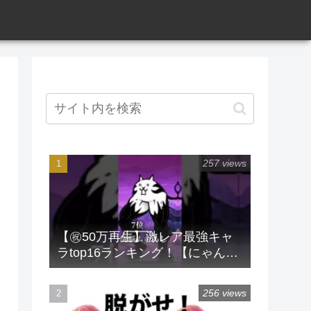
257 views
【㊗️50万再生】激レア最強キャ
ラtop16ランキング！【にゃんこ
大戦争】 #にゃんこ大戦争 #ラン
キング #shorts #激レア
256 views