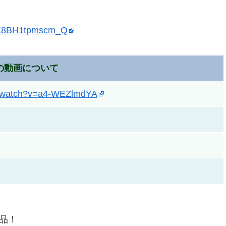
1K8BH1tpmscm_Q
の動画について
m/watch?v=a4-WEZlmdYA
商品！