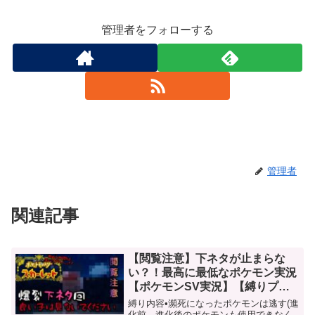
管理者をフォローする
管理者
関連記事
【閲覧注意】下ネタが止まらな
い？！最高に最低なポケモン実況
【ポケモンSV実況】【縛りプレ
イ】#5
縛り内容•瀕死になったポケモンは逃す(進
化前、進化後のポケモンも使用できなく