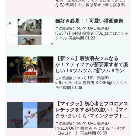
なる)•戦闘中の回復は禁止(+勝ち抜き戦で
やる)※今回設定するのを忘れていたので
次回設定します•ボックスの使用禁止(手持
ちいっぱいで新たに入れ替えたい時は除
猫好き必見！！可愛い猫画像集
く)縛り...
この動画について URL 動画ID
IJw5PYPb-NM 投稿者 FOL_ぽこぽこチャ
ンネル 再生時間 01:23
【新ツム】最強消去ツムなる
か！？ティファが新要素すぎて楽
しい！#ツムツム #新ツム #キング
ダムハーツ
この動画について URL 動画ID
vRhe6LAcFCw 投稿者 KOSEI@ツムツム
再生時間 01:06
【マイクラ】初心者とプロのアス
レチックをする時の違い！【マイ
クラ･まいくら･マインクラフト･
Minecraft】#マインクラフト #マ
この動画について URL 動画ID
イクラ #あにげー #Minecraft
IrKaL0yQ6TY 投稿者 あにまるげーむず
【あにげー】 再生時間 00:58
#tick使用