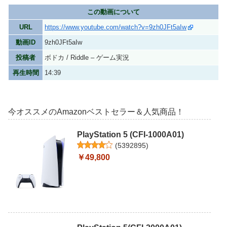
この動画について
URL
https://www.youtube.com/watch?v=9zh0JFt5aIw
動画ID
9zh0JFt5aIw
投稿者
ボドカ / Riddle – ゲーム実況
再生時間
14:39
今オススメのAmazonベストセラー＆人気商品！
PlayStation 5 (CFI-1000A01)
(
5392895
)
￥49,800