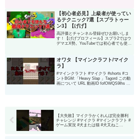
【初心者必見】上級者が使ってい
るテクニック7選【スプラトゥー
ン3】【げげ】
高評価とチャンネル登録ぜひお願いしま
す！【げげプロフィール】スプラ2ではウ
デマエX勢。YouTubeでは初心者でも使え
るスプラテクニック動画で約500万再生。
スプラ2のキル集を300回作った。
【Twitter】＃スプラトゥーン3＃スプラ
オワタ 【マインクラフト/マイク
3#...
ラ】
#マインクラフト #マイクラ #shorts #コ
ントBGM:「Heavy Slap 」Tagord この動
画について URL 動画ID fofOWQS9lhs 投
稿者 ビスケット 再生時間 00:15
【大失敗】マイクラかくれんぼ完全勝利
チャレンジ #マイクラ #マインクラフト #
ゲーム実況 #犬または猫 #犬又ねこ
#minecraft #実況 #shorts