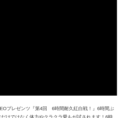
EOプレゼンツ『第4回 6時間耐久紅白戦！』6時間ぶ
技だけではなく体力やクラクラ愛もが試されます！6時