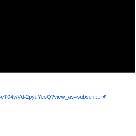
54eT04wVd-2pyqYooQ?view_as=subscriber