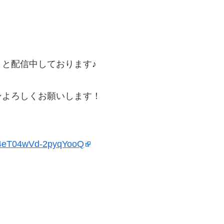
と配信中しております♪
ンよろしくお願いします！
54eT04wVd-2pyqYooQ