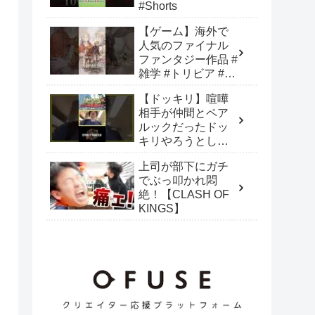
#Shorts
【ゲーム】海外で
人気のファイナル
ファンタジー作品 #
雑学 #トリビア #フ
ァイナルファンタ
【ドッキリ】喧嘩
ジー #FF #ゲーム
相手が仲間とペア
ルックだったドッ
キリやろうとした
ら奇跡起きた【ス
上司が部下にガチ
ト6 / #CCJP杯】
でぶっ叩かれ悶
絶！【CLASH OF
KINGS】