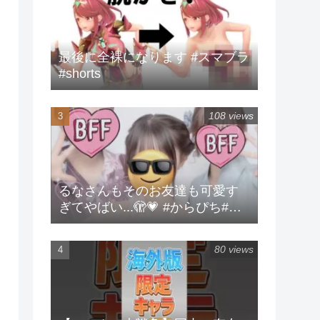
最後に全裸になります #スマブラ
#shorts
108 views
るなさんもそのお友達も可愛す
ぎてやばい...🫣💗 #からぴち#る
な#実写
80 views