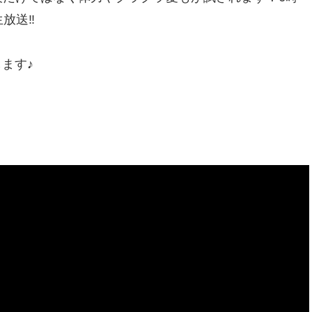
放送‼
します♪