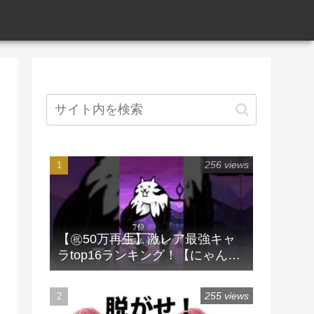
256 views
【㊗️50万再生】激レア最強キャ
ラtop16ランキング！【にゃんこ
大戦争】 #にゃんこ大戦争 #ラン
キング #shorts #激レア
255 views