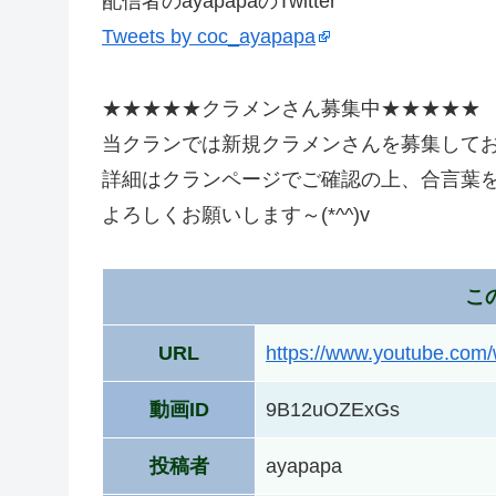
配信者のayapapaのTwitter
Tweets by coc_ayapapa
★★★★★クラメンさん募集中★★★★★
当クランでは新規クラメンさんを募集して
詳細はクランページでご確認の上、合言葉
よろしくお願いします～(*^^)v
こ
URL
https://www.youtube.co
動画ID
9B12uOZExGs
投稿者
ayapapa