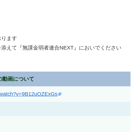
おります
を添えて『無課金弱者連合NEXT』においでください
の動画について
m/watch?v=9B12uOZExGs