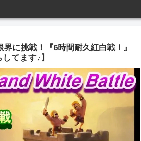
限界に挑戦！『6時間耐久紅白戦！』
待ちしてます♪】