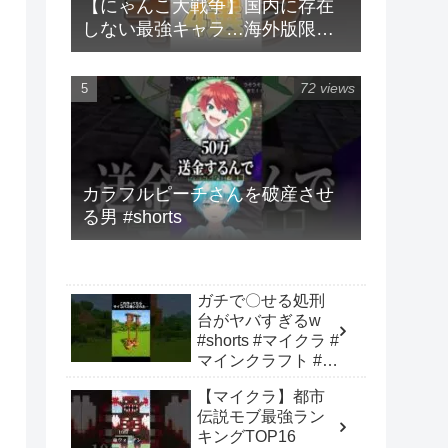
【にゃんこ大戦争】国内に存在
しない最強キャラ…海外版限定
キャラ4選！！【にゃんこ大戦争
ゆっくり解説】#shorts
72 views
カラフルピーチさんを破産させ
る男 #shorts
ガチで〇せる処刑
台がヤバすぎるw
#shorts #マイクラ #
マインクラフト #建
築 #minecraft
【マイクラ】都市
伝説モブ最強ラン
キングTOP16