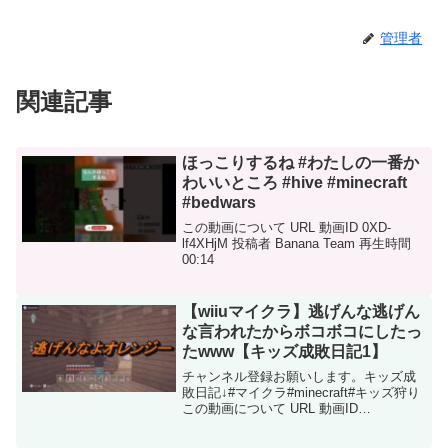
管理者
関連記事
ほっこりするね #わたしの一番か
わいいところ #hive #minecraft
#bedwars
この動画について URL 動画ID 0XD-
lf4XHjM 投稿者 Banana Team 再生時間
00:14
【wiiuマイクラ】逃げんな逃げん
な言われたからボコボコにしたっ
たwww【キッズ成敗日記1】
チャンネル登録お願いします。キッズ成
敗日記↓#マイクラ#minecraft#キッズ狩り
この動画について URL 動画ID
sbwErebGzUY 投稿者 F7/Vampire 再生時
間 05:36