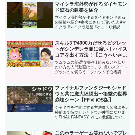
マイクラ海外勢が作るダイヤモン
ド鉱石の建築を紹介
マイクラ海外勢が作るダイヤモンド鉱石
の建築を紹介■参考にさせて頂いた方#マ
イクラ #マイクラ建築 #ゆっくり解説 こ
の動画について URL 動画ID
iN_XqYqHHLw 投稿者 K eNN。 再生時間
00:42
スキル3で4000万だせるピグレッ
トがシンデレラ並に強い！ハイス
コアを出す方法！【こうへいさ
ん】【ツムツム】
ツムツムの基礎情報や仕組みなどを知り
たい方の入門動画はコチラ↓良いスタート
ダッシュを切ろう！ツムツム初心者講座
でツムツム自体を余すことなく解説！
【こうへいさん】 前回の動画スキチケも
プレチケもゲットできるイベントが明日
ファイナルファンタジー6 シャド
からスタート！攻略する...
ウと共に魔大陸脱出〜衝撃の世界
崩壊シーン【FFⅥ iOS版】
シャドウを仲間にする方法魔大陸脱出を5
秒前まで待つとシャドウが仲間になりま
すFINAL FANTASY Ⅵ この動画について
URL 動画ID KVQGfhDZqd8 投稿者 RPG
攻略動画 再生時間 04:46
このホラーゲーム笑わないでプレ