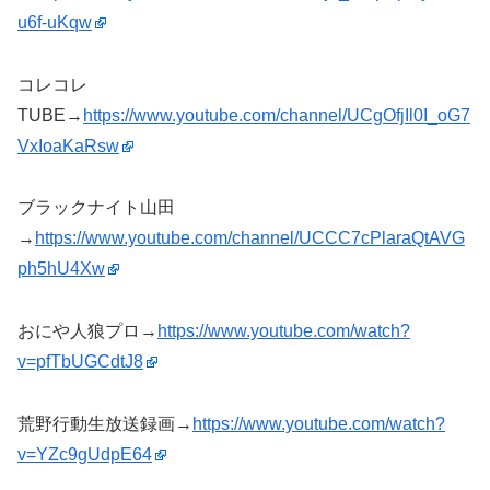
u6f-uKqw
コレコレ
TUBE→
https://www.youtube.com/channel/UCgOfjIl0I_oG7
VxIoaKaRsw
ブラックナイト山田
→
https://www.youtube.com/channel/UCCC7cPlaraQtAVG
ph5hU4Xw
おにや人狼プロ→
https://www.youtube.com/watch?
v=pfTbUGCdtJ8
荒野行動生放送録画→
https://www.youtube.com/watch?
v=YZc9gUdpE64