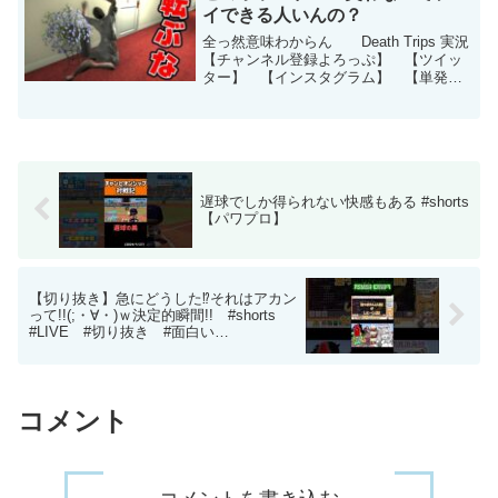
イできる人いんの？
全っ然意味わからん Death Trips 実況
【チャンネル登録よろっぷ】 【ツイッ
ター】 【インスタグラム】 【単発実
況再生リスト2】【単発実況再生リスト】
新作等はツイッターから⇒【キヨの人生
あまちゃんネル】 【ニコニココミ
ュ】 この...
遅球でしか得られない快感もある #shorts
【パワプロ】
【切り抜き】急にどうした⁉それはアカン
って!!(;・∀・)ｗ決定的瞬間!! #shorts
#LIVE #切り抜き #面白い
【Minecraft 人狼RPG🐺】【マイクラ人
狼】
コメント