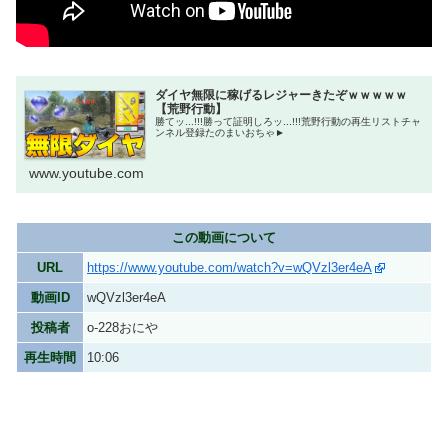
ダイヤ無限に稼げるレジャーきたぞｗｗｗｗｗ
【荒野行動】
勝てッ...!!!勝って証明しろッ...!!!荒野行動の再生リストチャ
ンネル登録たのまいおちゃ►
www.youtube.com
この動画について
URL
https://www.youtube.com/watch?v=wQVzl3er4eA
動画ID
wQVzl3er4eA
投稿者
o-228おにや
再生時間
10:06