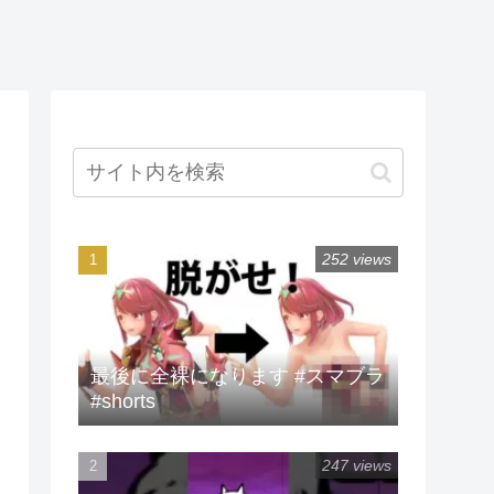
252 views
最後に全裸になります #スマブラ
#shorts
247 views