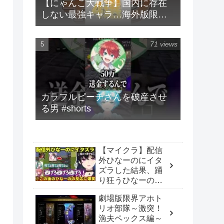
【にゃんこ大戦争】国内に存在
しない最強キャラ…海外版限定
キャラ4選！！【にゃんこ大戦争
ゆっくり解説】#shorts
71 views
カラフルピーチさんを破産させ
る男 #shorts
【マイクラ】配信
外ひなーのにイタ
ズラした結果、踊
り狂うひなーのに
爆笑する一同、あ
劇場版限界アホト
かりんに箱内企画
リオ部隊～激突！
のアドバイスをす
漁夫ペックス編～
るべにｗｗｗ【一