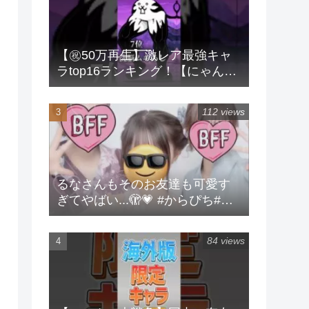
【㊗️50万再生】激レア最強キャ
ラtop16ランキング！【にゃんこ
大戦争】 #にゃんこ大戦争 #ラン
キング #shorts #激レア
112 views
るなさんもそのお友達も可愛す
ぎてやばい...🫣💗 #からぴち#る
な#実写
84 views