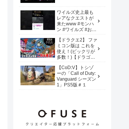
ノ瀬うるは/八雲べ
に/橘ひなの/あかり
ワイルズ史上最も
ん/蝶屋はなび/ぶい
レアなクエストが
すぽ】
来たwww #モンハ
ン #ワイルズ #おも
しろ
【ドラクエ2】 ファ
ミコン版は これを
使え！(ビックリが
多数！)【ドラゴン
クエストⅡ】 １人
【CoD:V】トシゾ
なのに3人にいるバ
ーの「Call of Duty:
グ技等！
Vanguard シーズン
1」PS5版＃１