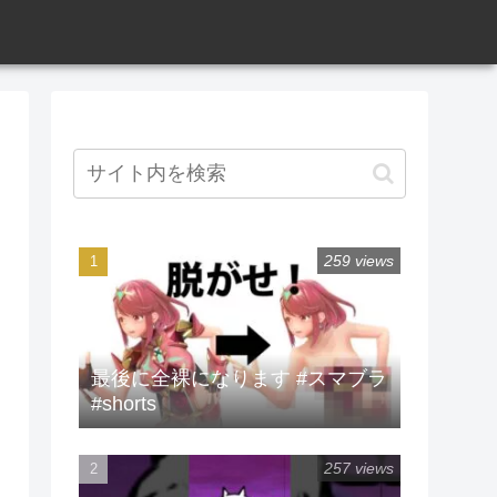
259 views
最後に全裸になります #スマブラ
#shorts
257 views