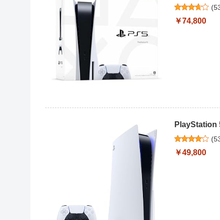
(
5
￥74,800
PlayStation
(
5
￥49,800