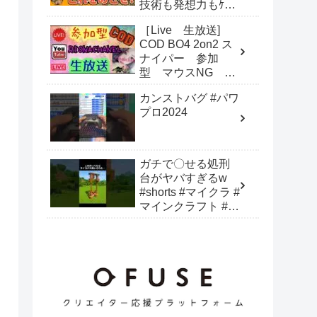
技術も発想力もｹﾀ
違いな圧倒的世界ｸ
［Live 生放送]
ﾗｽのｽﾊﾟｳｨｽ!!
COD BO4 2on2 ス
ナイパー 参加
型 マウスNG 猛
者歓迎
カンストバグ #パワ
プロ2024
ガチで〇せる処刑
台がヤバすぎるw
#shorts #マイクラ #
マインクラフト #建
築 #minecraft