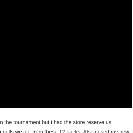
on the tournament but I had the store reserve us
g pulls we got from these 12 packs. Also i used my new