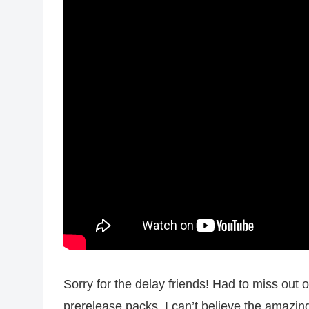
Sorry for the delay friends! Had to miss out 
prerelease packs. I can’t believe the amazin