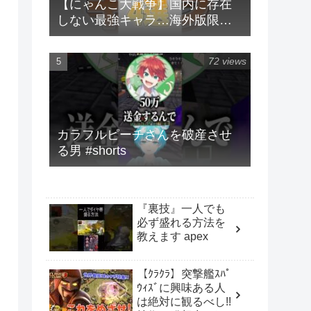
【にゃんこ大戦争】国内に存在
しない最強キャラ…海外版限定
キャラ4選！！【にゃんこ大戦争
ゆっくり解説】#shorts
72 views
カラフルピーチさんを破産させ
る男 #shorts
『裏技』一人でも
必ず盛れる方法を
教えます apex
【ｸﾗｸﾗ】突撃艦ｽﾊﾟ
ｳｨｽﾞに興味ある人
は絶対に観るべし!!