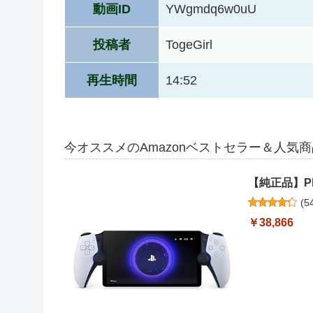
動画ID
YWgmdq6w0uU
投稿者
TogeGirl
再生時間
14:52
今オススメのAmazonベストセラー＆人気
【純正品】Play
(
5
￥38,866