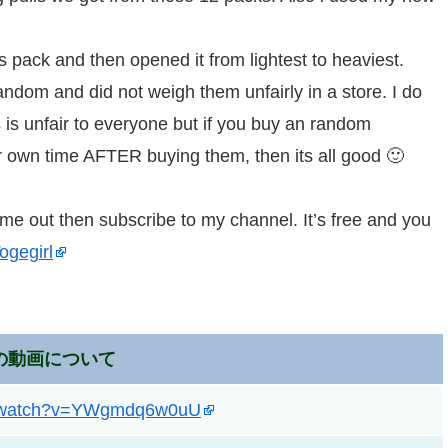
ck and then opened it from lightest to heaviest.
ndom and did not weigh them unfairly in a store. I do
 is unfair to everyone but if you buy an random
 own time AFTER buying them, then its all good 🙂
 me out then subscribe to my channel. It’s free and you
ogegirl
の動画について
m/watch?v=YWgmdq6w0uU