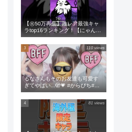
【㊗️50万再生】激レア最強キャ
ラtop16ランキング！【にゃんこ
大戦争】 #にゃんこ大戦争 #ラン
キング #shorts #激レア
110 views
るなさんもそのお友達も可愛す
ぎてやばい...🫣💗 #からぴち#る
な#実写
81 views