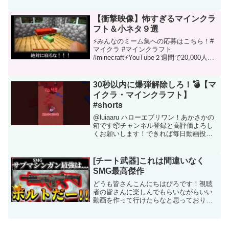
2021配信中"■Select cover BGM使用して
いる...
【衝撃映像】怖すぎるマインクラ
フト＆小ネタ９選
⚡みんなのミーム集への応募はこちら！#
マイクラ #マインクラフト
#minecraft⚡YouTube２週間で20,000人突
破！⚡マイクラの衝撃的な情報を投稿して
います★衝撃シリーズ運営者募集！詳細
はチャンネル概要へ■お仕事依頼はツイッ
30秒以内に爆弾解除しろ！💣【マ
タ...
イクラ・マインクラフト】
#shorts
@luiaaru ハローエブリワン！あかさかの
箱です📦チャンネル登録と高評価よろし
くお願いします！できれば毎日動画投稿!!
「ホームページ」「Twitter」 「TikTok」
「サブCH」「グループCH」ファンレタ
ー・プレゼントの送り先はこ...
[チート武器]これは間違いなく
SMG最高傑作
どうも皆さんこんにちはぴろです！視聴
者の皆さんに楽しんでもらいながらいい
動画を作って行けたらなと思っておりま
す！チャンネル登録&高評価をよろしくお
願いいたします。主のモチベに繋がり、
やる気が上がります！主にapexのクリッ