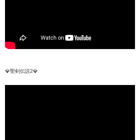
💎聖剣伝説2💎