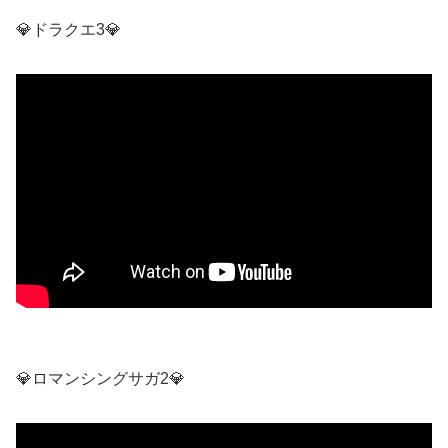
💎ドラクエ3💎
💎ロマンシングサガ2💎