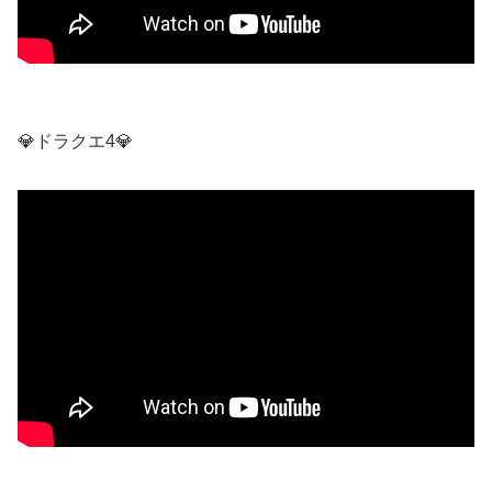
💎ドラクエ4💎