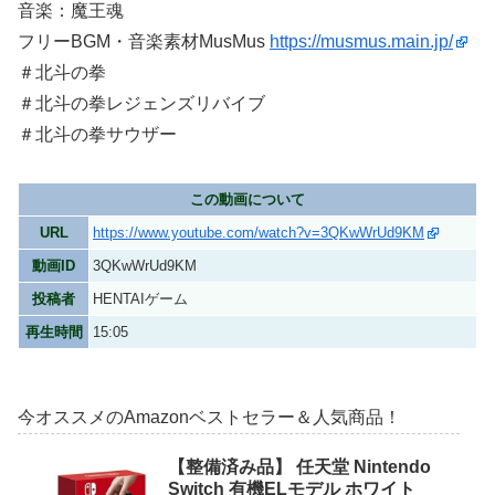
音楽：魔王魂
フリーBGM・音楽素材MusMus
https://musmus.main.jp/
＃北斗の拳
＃北斗の拳レジェンズリバイブ
＃北斗の拳サウザー
この動画について
URL
https://www.youtube.com/watch?v=3QKwWrUd9KM
動画ID
3QKwWrUd9KM
投稿者
HENTAIゲーム
再生時間
15:05
今オススメのAmazonベストセラー＆人気商品！
【整備済み品】 任天堂 Nintendo
Switch 有機ELモデル ホワイト