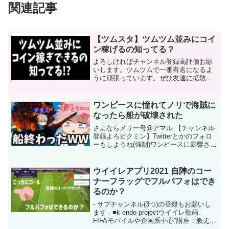
関連記事
【ツムスタ】ツムツム並みにコイ
ン稼げるの知ってる？
よろしければチャンネル登録高評価お願
いします。ツムツムで一番有名になるよ
うに頑張っています。ぜひ友達に拡散し
ていただけると嬉しいです。■欲しいもの
リスト→ ■お仕事のご依頼→
sales+humei@game8.jp■プレゼント/お手
ワンピースに憧れてノリで海賊に
紙→ ...
なったら船が破壊された
さよならメリー号@アマル 【チャンネル
登録よろピクミン】Twitterとかのフォロ
ーもしようね(強制)ワンピースに影響され
てノリで海賊になってしまった男2人
【Sea of Thieves】--------------------------...
ウイイレアプリ2021 自陣のコー
ナーフラッグでフルパフォはでき
るのか？
- サブチャンネル(3つ)の登録もお願いし
ます - ■k endo projectウイイレ動画、
FIFAモバイルや企画系中心"講座：教えて
k endo、ゼロから学ぶウイイレアプリ