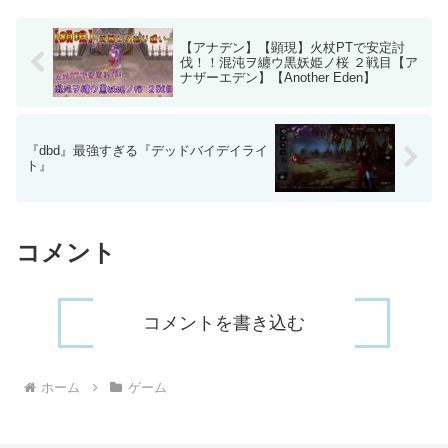
プとか参加型生配信...
【アナデン】【顕現】火杖PTで安定討
伐！！混沌ヲ纏ウ黒妖姫ノ桜 ２戦目【ア
ナザーエデン】【Another Eden】
『dbd』最強すぎる『デッドバイデイライ
ト』
コメント
コメントを書き込む
ホーム
ゲーム