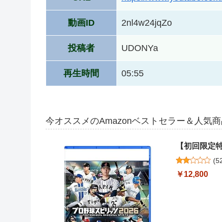
動画ID
2nl4w24jqZo
投稿者
UDONYa
再生時間
05:55
今オススメのAmazonベストセラー＆人気
【初回限定特
(
5
￥12,800