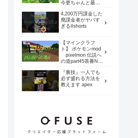
今更ちゃんと最後
まで聞いてテンシ
4,200万円課金した
ョン上がったオク
廃課金者がヤバす
タン大好きダイヤ
ぎる#shorts
床ペロ大学生がそ
の場のノリと勢い
だけで作ったキル
【マインクラフ
集
ト】 ポケモンmod
pixelmon 伝説へ
の道part45茶番NG
集！
『裏技』一人でも
必ず盛れる方法を
教えます apex