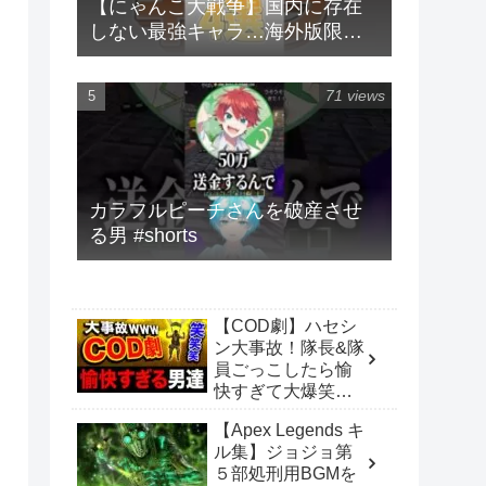
【にゃんこ大戦争】国内に存在
しない最強キャラ…海外版限定
キャラ4選！！【にゃんこ大戦争
ゆっくり解説】#shorts
71 views
カラフルピーチさんを破産させ
る男 #shorts
【COD劇】ハセシ
ン大事故！隊長&隊
員ごっこしたら愉
快すぎて大爆笑
wwwwww【ハセシ
【Apex Legends キ
ン】
ル集】ジョジョ第
CoD:WARZONE
５部処刑用BGMを