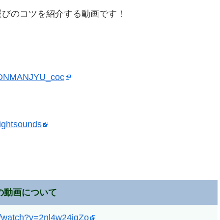
選びのコツを紹介する動画です！
UDONMANJYU_coc
rightsounds
の動画について
m/watch?v=2nl4w24jqZo