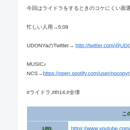
今回はライドラをするときのコケにくい面
忙しい人用→5:09
UDONYaのTwitter→
http://twitter.com/@
MUSIC♪
NCS→
https://open.spotify.com/user/nocopy
#ライドラ,#th14,#全壊
こ
URL
https://www.youtube.co