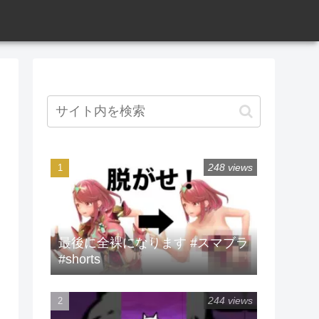
248 views
最後に全裸になります #スマブラ
#shorts
244 views