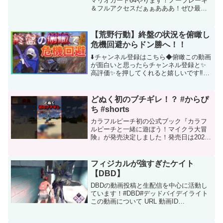
マリオカート64やります！ノーブレーキ
＆フルアクセスだぁぁあああ！ぜひ最後
までどうぞー！【任天堂シリーズ】再生
リスト【チャンネル登録】はこちらから
【Twitter】ツイッター【Instagram】イン
【荒野行動】終盤の状況を俯瞰し
スタ...
危機回避からドン勝へ！！
⬇️チャンネル登録はこちら◆俯瞰この動画
が面白いと思ったらチャンネル登録と✨
高評価✨を押してくれると嬉しいです‼︎ま
た、YouTubeコメント欄や荒野行動の
Twitter垢にてコメント、感想も頂けると
モチベUP励みになるので是非コメントし
どぬく初のブチギレ！？ #からぴ
て...
ち #shorts
カラフルピーチ初の公式ブック『カラフ
ルピーチと一緒に遊ぼう！マイクラ大冒
険』が発売決定しました！発売日は2023
年6月22日です！現在ネット書店、全国の
書店で予約受付中です！▼販売サイト
Amazon：楽天ブックス：詳しくはHPか
フィジカルが強すぎたケイト
らチェックし...
【DBD】
DBDの動画投稿と生配信を中心に活動し
ています！#DBD#デッドバイデイライト
この動画について URL 動画ID
p6pcjHOe7kM 投稿者 こてぃお・つぶら
な技研 再生時間 00:27