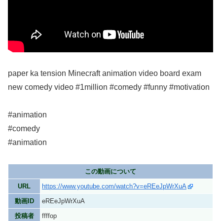
paper ka tension Minecraft animation video board exam
new comedy video #1million #comedy #funny #motivation
#animation
#comedy
#animation
この動画について
URL
https://www.youtube.com/watch?v=eREeJpWrXuA
動画ID
eREeJpWrXuA
投稿者
ffffop