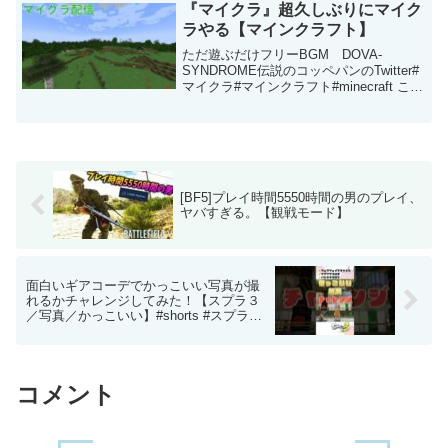
『マイクラ』超久しぶりにマイク
ラやる【マインクラフト】
ただ遊ぶだけフリーBGM DOVA-
SYNDROME伝説のコッペパンのTwitter#
マイクラ#マインクラフト#minecraft この
動画について URL 動画ID MGCISFR7rRU
投稿者 伝説のコッペパン 再生時間
2:00:1...
[BF5]プレイ時間5550時間の男のプレイ、
ヤバすぎる。【観戦モード】
面白いギアコーデでかっこいい写真が撮
れるかチャレンジしてみた！【スプラ３
／写真／かっこいい】#shorts #スプラト
ゥーン3 #ギア
コメント