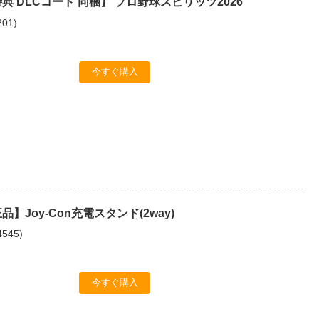
典 DLCコード 同梱】 プロ野球スピリッツ2026
201
)
今すぐ購入
】Joy-Con充電スタンド(2way)
4545
)
今すぐ購入