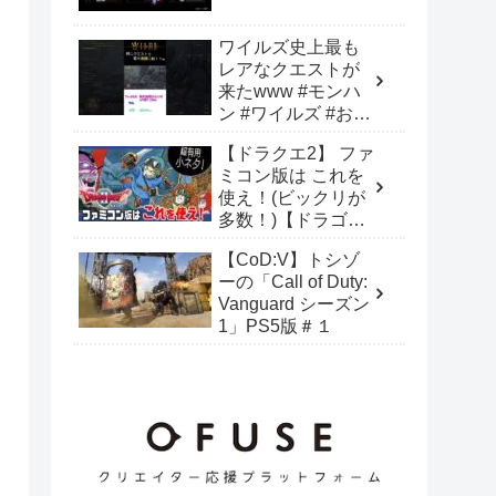
ノ瀬うるは/八雲べ
に/橘ひなの/あかり
ワイルズ史上最も
ん/蝶屋はなび/ぶい
レアなクエストが
すぽ】
来たwww #モンハ
ン #ワイルズ #おも
しろ
【ドラクエ2】 ファ
ミコン版は これを
使え！(ビックリが
多数！)【ドラゴン
クエストⅡ】 １人
【CoD:V】トシゾ
なのに3人にいるバ
ーの「Call of Duty:
グ技等！
Vanguard シーズン
1」PS5版＃１