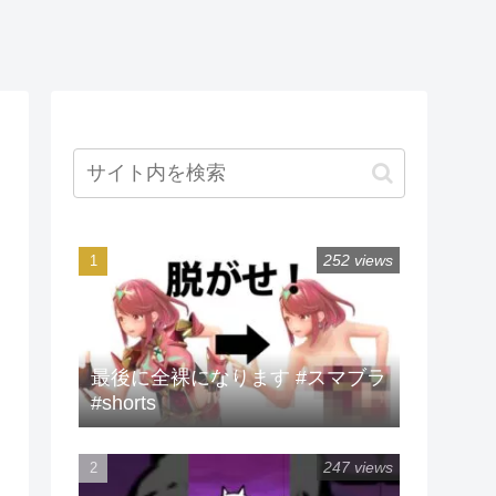
252 views
最後に全裸になります #スマブラ
#shorts
247 views