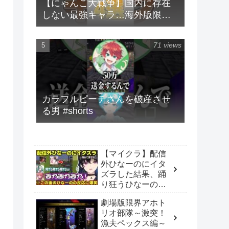
【にゃんこ大戦争】国内に存在
しない最強キャラ…海外版限定
キャラ4選！！【にゃんこ大戦争
ゆっくり解説】#shorts
71 views
カラフルピーチさんを破産させ
る男 #shorts
【マイクラ】配信
外ひなーのにイタ
ズラした結果、踊
り狂うひなーのに
爆笑する一同、あ
劇場版限界アホト
かりんに箱内企画
リオ部隊～激突！
のアドバイスをす
漁夫ペックス編～
るべにｗｗｗ【一