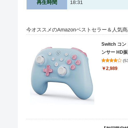
再生時間
18:31
今オススメのAmazonベストセラー＆人気
Switch コ
ンサー HD振動
(
5
￥2,989