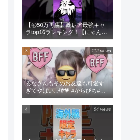
【㊗️50万再生】激レア最強キャ
ラtop16ランキング！【にゃんこ
大戦争】 #にゃんこ大戦争 #ラン
キング #shorts #激レア
112 views
るなさんもそのお友達も可愛す
ぎてやばい...🫣💗 #からぴち#る
な#実写
84 views