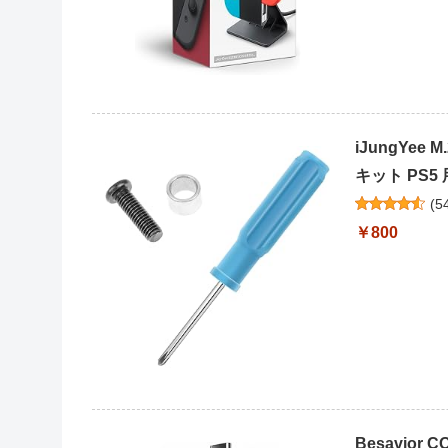
iJungYee
キット PS
(
5
￥800
Besavior