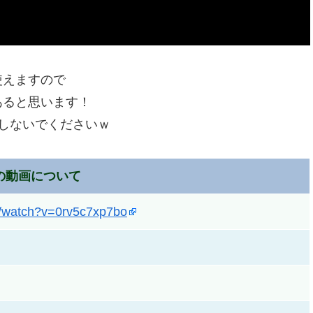
使えますので
あると思います！
しないでくださいｗ
の動画について
m/watch?v=0rv5c7xp7bo