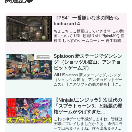
［PS4］一番嫌いな水の間から
biohazard 4
ちょこちょこ動画出していきます この動
画について URL 動画ID vhbPlpimM0Q 投
稿者 しらすのゲームコーナー 再生時間
1:28:16
Splatoon 新ステージでダンシン
グ （ショッツル鉱山、アンチョ
ビットゲームズ）
Wii USplatoon 新ステージでダンシング
（ショッツル鉱山、アンチョビットゲー
ムズ）【このソフトの他の動画】【この
ソフトのホームページ】【Wii Uの動画一
覧】この動画は60fpsでご覧いただけま
す。視聴環境・方法につきましては以...
【Ninjala/ニンジャラ】次世代の
「スプラトゥーン3」と話題の覇
権ゲームがやばすぎた
【NARUTO/ナルト】
これは神ゲーな予感がしますね。皆様は
実際にプレイしましたか？あ、通信エラ
ーで出来ませんよね。僕も出来ませんで