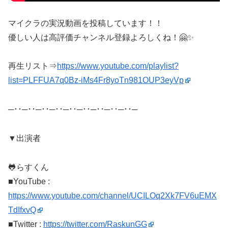
マイクラの実況動画を投稿しています！！
優しい人は高評価チャンネル登録よろしくね！🤗✨
再生リスト⇒
https://www.youtube.com/playlist?
list=PLFFUA7q0Bz-iMs4Fr8yoTn981OUP3eyVp
─･･─･･─･･─･･─･･─･･─･･─･･─･･─
▼出演者
🐸らすくん
■YouTube :
https://www.youtube.com/channel/UCILOq2Xk7FV6uEMX
TdIfxvQ
■Twitter :
https://twitter.com/RaskunGG