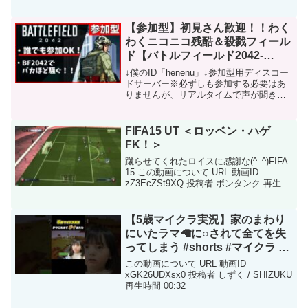
した。高評価、コメントよろしくぅー
ー！！！！！！！！！！【チャンネル登
録】【グループチャンネル】【Twitter】
【参加型】初見さん歓迎！！わく
【Twitterサ...
わくニコニコ残酷＆殺戮フィール
ド【バトルフィールド2042-
BF2042実況:配信】
↓僕のID「henenu」↓参加型用ディスコー
ドサーバー※必ずしも参加する必要はあ
りませんが、リアルタイムで声が聞きた
い方はご参加ください。参加者の方は基
本マイクをオフにお願いします。ーーー
ーーーーーーーーーーーーーーーーーー
FIFA15 UT ＜ロッベン・ハゲ
ーーーーーーー...
FK！＞
蹴らせてくれたロイスに感謝な(^_^)FIFA
15 この動画について URL 動画ID
zZ3EcZSt9XQ 投稿者 ボンタンク 再生時
間 00:36
【5歳マイクラ実況】家のまわり
にいたラマ🦙に○されて全てを失
ってしまう #shorts #マイクラ #5
歳ゲーム実況
この動画について URL 動画ID
xGK26UDXsx0 投稿者 しずく / SHIZUKU
再生時間 00:32