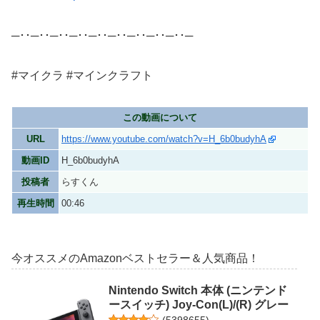
─･･─･･─･･─･･─･･─･･─･･─･･─･･─
#マイクラ #マインクラフト
この動画について
URL
https://www.youtube.com/watch?v=H_6b0budyhA
動画ID
H_6b0budyhA
投稿者
らすくん
再生時間
00:46
今オススメのAmazonベストセラー＆人気商品！
Nintendo Switch 本体 (ニンテンド
ースイッチ) Joy-Con(L)/(R) グレー