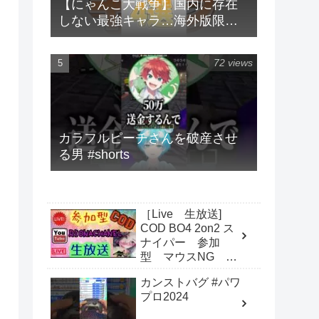
【にゃんこ大戦争】国内に存在
しない最強キャラ…海外版限定
キャラ4選！！【にゃんこ大戦争
ゆっくり解説】#shorts
72 views
カラフルピーチさんを破産させ
る男 #shorts
［Live 生放送]
COD BO4 2on2 ス
ナイパー 参加
型 マウスNG 猛
者歓迎
カンストバグ #パワ
プロ2024