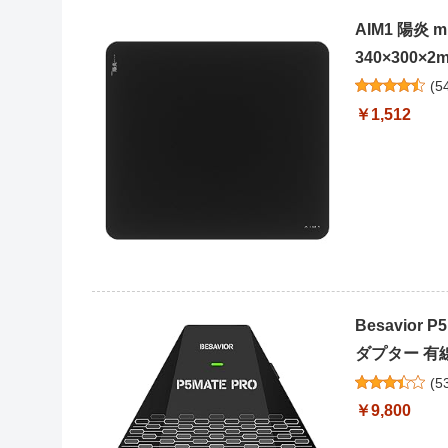
AIM1 陽炎
340×300×
(
5
￥1,512
Besavior
ダプター 有線/
(
5
￥9,800