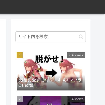
258 views
最後に全裸になります #スマブラ
#shorts
256 views