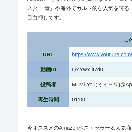
スター 青』や海外でカルト的な人気を誇る
目白押しです。
こ
URL
https://www.youtube.co
動画ID
QYYwYllt7d0
投稿者
Mi-Mi-Yori(ミミヨリ)
再生時間
01:00
今オススメのAmazonベストセラー＆人気