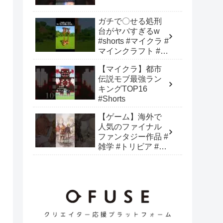
ガチで〇せる処刑
台がヤバすぎるw
#shorts #マイクラ #
マインクラフト #建
築 #minecraft
【マイクラ】都市
伝説モブ最強ラン
キングTOP16
#Shorts
【ゲーム】海外で
人気のファイナル
ファンタジー作品 #
雑学 #トリビア #フ
ァイナルファンタ
ジー #FF #ゲーム