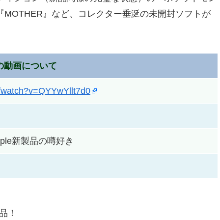
『MOTHER』など、コレクター垂涎の未開封ソフトが
の動画について
m/watch?v=QYYwYllt7d0
@Apple新製品の噂好き
商品！