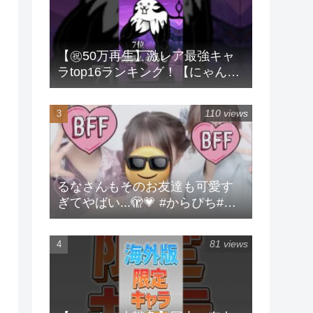
【㊗️50万再生】激レア最強キャ
ラtop16ランキング！【にゃんこ
大戦争】 #にゃんこ大戦争 #ラン
キング #shorts #激レア
110 views
るなさんもそのお友達も可愛す
ぎてやばい...🫣💗 #からぴち#る
な#実写
81 views