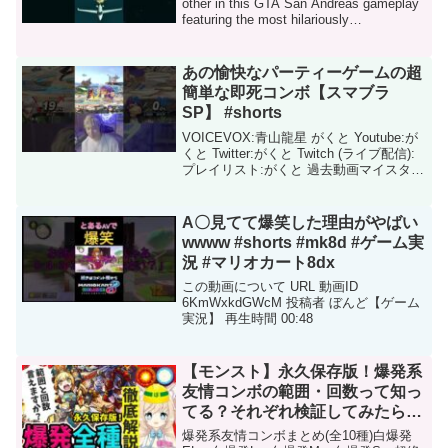
other in this GTA San Andreas gameplay
featuring the most hilariously
catastroph...
あの愉快なパーティーゲームの超
簡単な即死コンボ【スマブラ
SP】 #shorts
VOICEVOX:青山龍星 がくと Youtube:が
くと Twitter:がくと Twitch (ライブ配信):
プレイリスト:がくと 過去動画マイスター
Gのネスamiiboが大会で無双してしまう -
本当に頭を使いたくない人向けのネス解
説...
A〇見てて爆笑した理由がやばい
wwww #shorts #mk8d #ゲーム実
況 #マリオカート8dx
この動画について URL 動画ID
6KmWxkdGWcM 投稿者 ぼんど【ゲーム
実況】 再生時間 00:48
【モンスト】永久保存版！爆発系
友情コンボの範囲・回数って知っ
てる？それぞれ検証してみたら、
〇〇倍の破壊力だったのでまとめ
爆発系友情コンボまとめ(全10種)白爆発