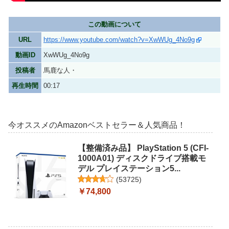
この動画について
URL
https://www.youtube.com/watch?v=XwWUg_4No9g
動画ID
XwWUg_4No9g
投稿者
馬鹿な人・
再生時間
00:17
今オススメのAmazonベストセラー＆人気商品！
【整備済み品】 PlayStation 5 (CFI-
1000A01) ディスクドライブ搭載モ
デル プレイステーション5...
(
53725
)
￥74,800