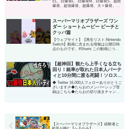
てみた【MonsterStrike】【怪物
EL、白爆発L、白爆発M、白爆発S、超絶
爆発、超強爆発、超爆発、大々爆発、大
彈珠】
爆発、爆発全部試してみたら色々面白か
った！これでどこまで誘発させられるか
丸分かり！最近だと、マルタやペルセウ
スーパーマリオブラザーズ ワン
スをよく使われる...
ダー ショートムービー ピーチと
クッパ篇
【ウェブサイト】【再生リスト:Nintendo
Switch】動画に含まれる情報は公開日時
点のものです。#Shorts この動画につい
て URL 動画ID VIuhZSij7PM 投稿者
Nintendo 公式チャンネル 再生時間 00:2...
【超神回】観たら上手くなる立ち
回り！統率が取れた日本人パーテ
ィと10分間に渡る死闘！ソロスク
19キルドン勝つ！【PUBGモバイ
◆ Twitter 16,000人フォローありがとうご
ル】【PUBG MOBILE】
ざいます🎉◆たらおのメンバーシップ登
録はこちら◆たらおの切り抜きチャンネ
ル皆さんご視聴いただきありがとうござ
います！たらおです！毎週PUBG
MOBILEの役に立つ動画をYouTubeに...
【スーパーマリオブラザーズ】経験者と
初見が挑む【へるかみ】