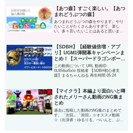
02:16 勇気の圧がある船長02:30 サ...
【あつ森】すごく楽しい。【あつ
まれどうぶつの森】
あつまれどうぶつの森をやります。やり
たいことがたくさんありすぎて、楽し
い。多々言いたいことはあると思います
が、生暖かい目で見てくださいね。
_/_/_/_/_/_/_/_/_/_/_/_/_/_/_/_/_/_/_/_/_/_/
_/_/_/_...
【SDBH】【経験値倍増・アプ
リ】UGM1弾開幕キャンペーンま
とめ！【スーパードラゴンボール
ヒーローズ】
この動画について URL 動画ID
0L9S6ur5xIo 投稿者 【SDBH初心者支
援】まるちゃんねる 再生時間 05:24
【マイクラ】本編より面白いと噂
されたメリーさん動画のNG集ま
とめ
過去に投稿した動画のNG集のまとめで
す。「次回」「前回」☆オススメ動画
☆（出演者：ゆるりる、ぺいんと、ぷり
っつ、アマル）↓今回のNG集の動画↓メリ
ーさんが妖怪ぷちぷち達の色恋沙汰に首