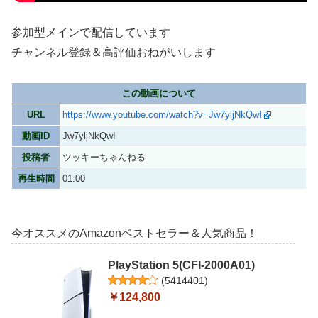
参加型メインで配信しています
チャンネル登録＆高評価おねがいします
この動画について
URL
https://www.youtube.com/watch?v=Jw7yljNkQwI
動画ID
Jw7yljNkQwI
投稿者
ツッキーちゃんねる
再生時間
01:00
今オススメのAmazonベストセラー＆人気商品！
PlayStation 5(CFI-2000A01)
(
5414401
)
￥124,800