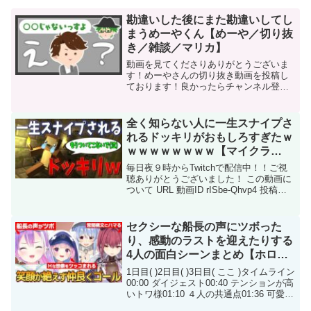
勘違いした後にまた勘違いしてし
まうめーやくん【めーや／切り抜
き／雑談／マリカ】
動画を見てくださりありがとうございま
す！めーやさんの切り抜き動画を投稿し
ております！良かったらチャンネル登録
よろしくお願いします！
――――――――――――――――――
―――――――――◇めーやさん情報
全く知らない人に一生スナイプさ
【YouTube】【Twitter】――...
れるドッキリがおもしろすぎたｗ
ｗｗｗｗｗｗｗｗ【マイクラ
PVP】
毎日夜９時からTwitchで配信中！！ご視
聴ありがとうございました！ この動画に
ついて URL 動画ID rISbe-Qhvp4 投稿者
天才MC 再生時間 22:52
セクシーな船長の声にツボった
り、感動のラストを迎えたりする
4人の面白シーンまとめ【ホロラ
イブ／切り抜き／湊あくあ／兎田
1日目( )2日目( )3日目( ここ )タイムライン
ぺこら／宝鐘マリン／常闇トワ】
00:00 ダイジェスト00:40 テンションが高
いトワ様01:10 ４人の共通点01:36 可愛い
掛け声と汚い悲鳴01:45 サボるあくたん