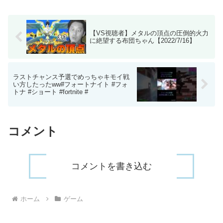
を突っ込むようですドラ〇モンになった
メリーさんが教えてくれ...
【VS視聴者】メタルの頂点の圧倒的火力
に絶望する布団ちゃん【2022/7/16】
ラストチャンス予選でめっちゃキモイ戦
い方したったww#フォートナイト #フォ
トナ #ショート #fortnite #
コメント
コメントを書き込む
ホーム
ゲーム