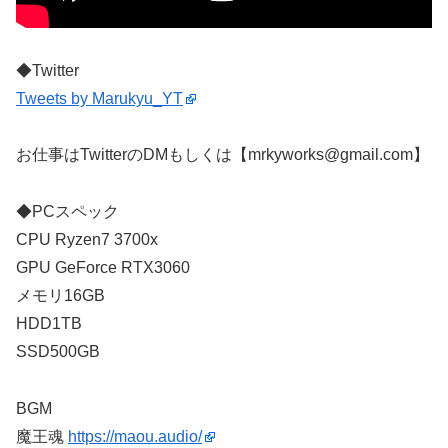
◆Twitter
Tweets by Marukyu_YT
お仕事はTwitterのDMもしくは【mrkyworks@gmail.com】
◆PCスペック
CPU Ryzen7 3700x
GPU GeForce RTX3060
メモリ16GB
HDD1TB
SSD500GB
BGM
魔王魂
https://maou.audio/