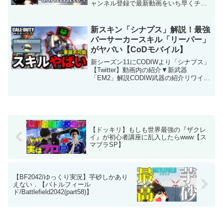
ャンネル登録で最新動画をいち早くチェ
ック！・★Twitterをフォローすれば最新
の動画UPをチェックできるよ！・
★Twitchでの生放送もたまにやるのでチ
新スキン「シナプス」解説！最強
ャンネルフォロー...
バーサーカースキル「リーパー」
がヤバい【CoDモバイル】
新シーズン11にCODIWより「シナプス」
【Twitter】動画内の紹介▼新武器
「EM2」解説CODIW武器の紹介リワイン
ドの元ネタ紹介ジャッカル元ネタ紹介
【初心者オススメ】【CODモバイル】
【全盛期紹介シリーズ】【使用曲】魔王
魂さまDOV...
【ドッキリ】もしも世界最強の『ザクレ
イ』が初心者講座に乱入したらwww【ス
マブラSP】
【BF2042/ゆっくり実況】芋砂しかあり
えない．【バトルフィール
ド/Battlefield2042(part58)】