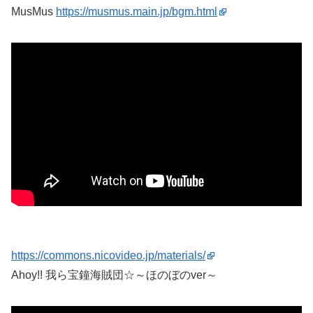
MusMus
https://musmus.main.jp/bgm.html
https://commons.nicovideo.jp/materials/
Ahoy!! 我ら宝鐘海賊団☆～ほのぼのver～