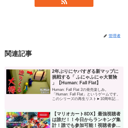
管理者
関連記事
2年ぶりにヤバすぎる新マップに
挑戦する「 ふにゃふにゃ大冒険
」【Human: Fall Flat】
Human: Fall Flat 2の発売楽しみ。
「Human: Fall Flat」というゲームです。
このシリーズの再生リスト►10周年記念
のグッズ購入はこちら
►Twitter►Instagram►サブチャンネル►-
-----------...
【マリオカート8DX】最強視聴者
は誰だ！！今日からランキング集
計！誰でも参加可能！視聴者参加