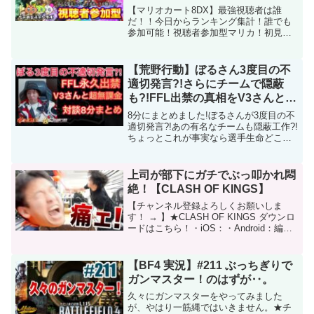
型マリカ！初見さん気軽にどうぞ
【マリオカート8DX】最強視聴者は誰
♪
だ！！今日からランキング集計！誰でも
参加可能！視聴者参加型マリカ！初見さ
ん気軽にどうぞ♪#マリオカート #マリカ
#マリオカート8dx #LIVE #視聴者参加
ーーーーーーーーーーーーーーーーーー
【荒野行動】ぼるさん3度目の不
ーーど...
適切発言?!さらにチームで隠蔽
も?!FFL出禁の真相をV3さんと無
課金さんが対談!【超無課金/V3/ぼ
8分にまとめました!ぼるさんが3度目の不
る/むかたん】
適切発言?!あの有名なチームも隠蔽工作?!
ちょっとこれが事実なら選手生命どころ
かチームもヤバいかも……#荒野行動 #超
無課金 #ぼるひななぁ君
Twitter↓@JF75122990超無課金様やαDの
上司が部下にガチでぶっ叩かれ悶
切...
絶！【CLASH OF KINGS】
【チャンネル登録よろしくお願いしま
す！ → 】★CLASH OF KINGS ダウンロ
ードはこちら！・iOS：・Android：編
集：フェス提供：Elex株式会社
▼AppBankジャパンツアー 参加&詳細は
こちらから！▼仙台ファンミーティン...
【BF4 実況】#211 ぶっちぎりで
ガンマスター！のはずが‥。
久々にガンマスターをやってみました
が、やはり一筋縄ではいきません。★チ