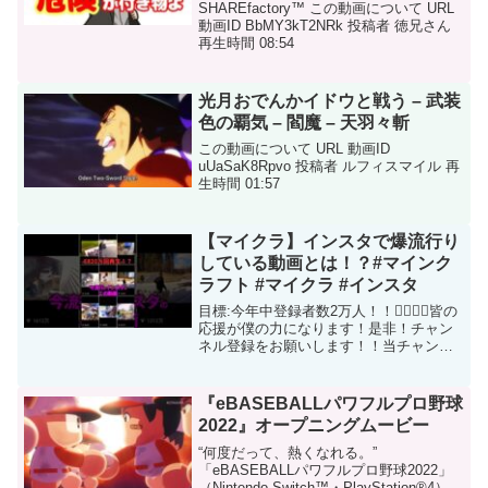
抜き
SHAREfactory™ この動画について URL
動画ID BbMY3kT2NRk 投稿者 徳兄さん
再生時間 08:54
光月おでんかイドウと戦う – 武装
色の覇気 – 閻魔 – 天羽々斬
この動画について URL 動画ID
uUaSaK8Rpvo 投稿者 ルフィスマイル 再
生時間 01:57
【マイクラ】インスタで爆流行り
している動画とは！？#マインク
ラフト #マイクラ #インスタ
目標:今年中登録者数2万人！！❤‍🔥❤‍🔥皆の
応援が僕の力になります！是非！チャン
ネル登録をお願いします！！当チャンネ
ルはマイクラ初心者を対象に｢今さら聞け
ないことを一から丁寧に｣動画にしていき
ます！勿論、豆知識なども抜け目なく説
『eBASEBALLパワフルプロ野球
明していく...
2022』オープニングムービー
“何度だって、熱くなれる。”
「eBASEBALLパワフルプロ野球2022」
（Nintendo Switch™・PlayStation®4）4