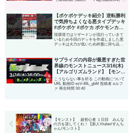
月21日発売！ 公式サイト： 「群像夏」
（ぐんぞうか）夢の跡をいつか超えては
じまる僕らの未来思い描...
【ポケポケデッキ紹介】逆転勝利
で気持ちよくなる悪タイプデッキ
#ポケポケ #ポケカ ポケモンカー
ドポケット#ポケモン#shorts #ポ
現環境ではリザードンが流行っていきて
ケカポケット
いるため今回のデッキを作成しました悪
デッキは火力が低いため終盤に持ち込ま
れやすいため2進化のデッキとは相性が悪
くリザードン対面での勝率が負け続けで
した そこでプテラを採用してみた結果リ
サプライズの内容が最悪すぎた世
ザードンを場に出され...
界線のモンストニュース3/16(木)
【アルゴリズムランド】【モンス
ト】
こうならない事を祈る この動画について
URL 動画ID esV-48L_gbM 投稿者 αルフ
ァ 再生時間 00:40
【モンスト】 超初心者 １日目 みんな
の力を貸してくれ！【新人Vtuber/ずんち
ゃん/モンスト】