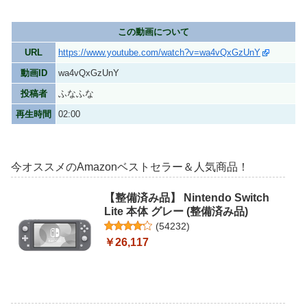
この動画について
URL
https://www.youtube.com/watch?v=wa4vQxGzUnY
動画ID
wa4vQxGzUnY
投稿者
ふなふな
再生時間
02:00
今オススメのAmazonベストセラー＆人気商品！
【整備済み品】 Nintendo Switch
Lite 本体 グレー (整備済み品)
(
54232
)
￥26,117