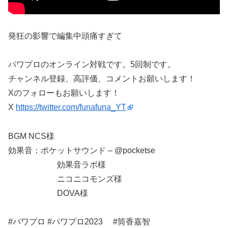
発狂の影響で編集中頭痛すぎて
パワプロのオンライン対戦です。5回制です。
チャンネル登録、高評価、コメントお願いします！
Xのフォローもお願いします！
X
https://twitter.com/funafuna_YT
BGM NCS様
効果音：ポケットサウンド – ​⁠​⁠​⁠​⁠​⁠​⁠​⁠​⁠​⁠​⁠​⁠​⁠​⁠​⁠​⁠​⁠​⁠@pocketse
効果音ラボ様
ニコニコモンズ様
DOVA様
#パワプロ #パワプロ2023 #筒香嘉智