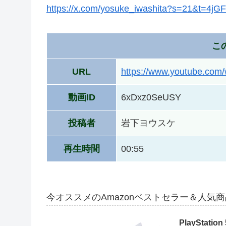
https://x.com/yosuke_iwashita?s=21&t=4j
こ
URL
https://www.youtube.co
動画ID
6xDxz0SeUSY
投稿者
岩下ヨウスケ
再生時間
00:55
今オススメのAmazonベストセラー＆人気
PlayStation