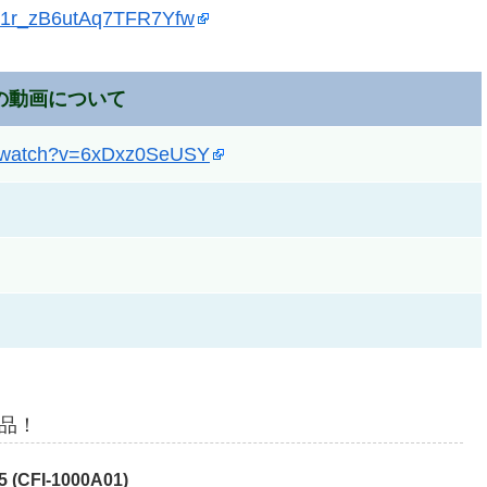
GF1r_zB6utAq7TFR7Yfw
の動画について
m/watch?v=6xDxz0SeUSY
商品！
 5 (CFI-1000A01)