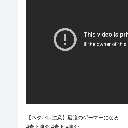
【ネタバレ注意】最強のゲーマーになる
#岩下庸介 #岩下 #庸介