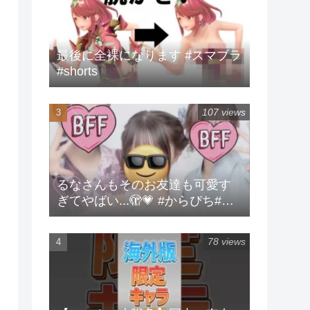
最後に全裸になります #スマブラ
#shorts
107 views
るなさんもそのお友達も可愛す
ぎてやばい...🫣💗 #からぴち#る
な#実写
78 views