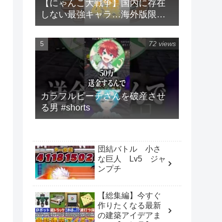
【にゃんこ大戦争】国内に存在
しない最強キャラ…海外版限定
キャラ4選！！【にゃんこ大戦争
ゆっくり解説】#shorts
72 views
カラフルピーチさんを破産させ
る男 #shorts
団結バトル 小さ
な巨人 Lv5 ジャ
ンプチ
【総集編】今すぐ
作りたくなる最新
の建築アイデアま