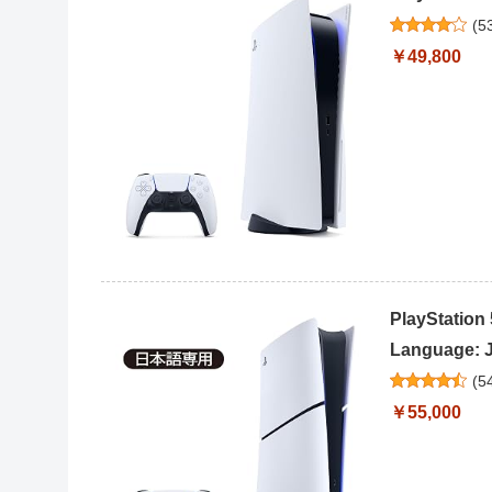
(
5
￥49,800
PlayStat
Language: J
(
5
￥55,000