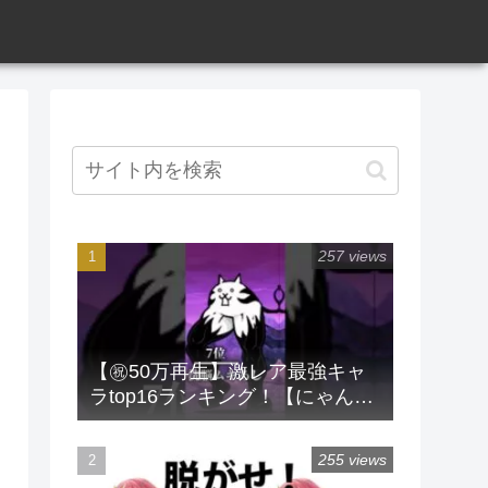
257 views
【㊗️50万再生】激レア最強キャ
ラtop16ランキング！【にゃんこ
大戦争】 #にゃんこ大戦争 #ラン
キング #shorts #激レア
255 views