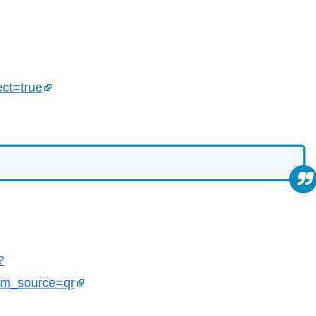
ect=true
?
_source=qr