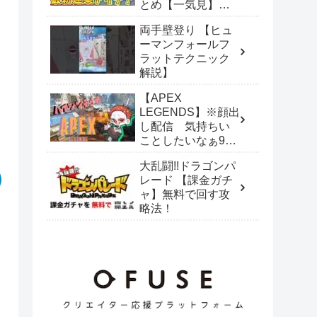
とめ【一気見】
【まいくら・マイ
両手壁登り 【ヒュ
ンクラフト】
ーマンフォールフ
ラットテクニック
解説】
【APEX
LEGENDS】※顔出
し配信 気持ちい
ことしたいなぁ99
どこぉ？？【笑う
大乱闘!!ドラゴンパ
ピエロ】
レード 【課金ガチ
ャ】無料で回す攻
略法！