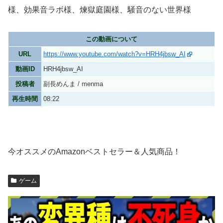
様、効果音ラボ様、煉獄庭園様、騒音のない世界様
この動画について
URL
https://www.youtube.com/watch?v=HRH4jbsw_AI
動画ID
HRH4jbsw_AI
投稿者
副長めんま / menma
再生時間
08:22
今オススメのAmazonベストセラー＆人気商品！
ゲーム