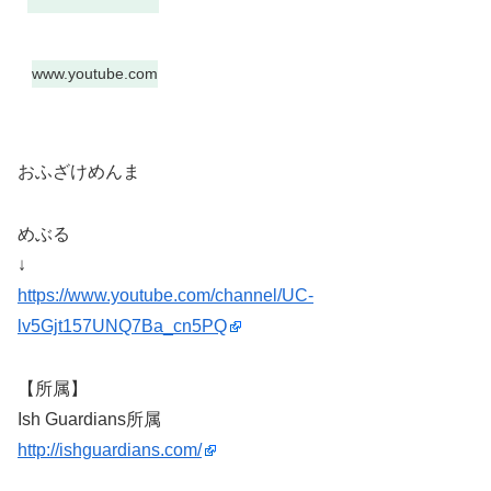
www.youtube.com
おふざけめんま
めぶる
↓
https://www.youtube.com/channel/UC-
lv5Gjt157UNQ7Ba_cn5PQ
【所属】
Ish Guardians所属
http://ishguardians.com/