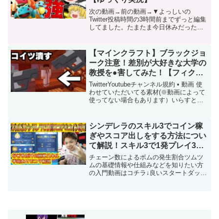
次の動画→前の動画→▼よっしいの
Twitter投稿時間の3時間前までずっと編集
してました。たまたま今日休みだったか
ら編集間に合ったわ、徹夜で編集したか
らテロップとかアニメーションとかでミ
スありそうなのでもしあったら教えてく
【マインクラフト】ブラックジョ
ださい。ちなみに次...
ーク注意！差別が大好きな大学の
教授を●害してみた！【フィクシ
ョン】【ブラックジョーク】【マ
TwitterYoutubeチャンネル規約 • 動画 使
イクラ】【男女平等問題】【茶
わせていただいてる素材(※動画によって
使ってない場合もあります）いらすとや
番】
様【】MusMus様【】※上記二つのサイ
ト様は頻繁に利用させていただいており
ます！魔王魂様【】甘茶の音楽工房【...
シンデレラのスキル3でコイン稼
ぎやスコア出しをする方法につい
て解説！スキル3で1発プレイ3億
越え！【こうへいさん】【ツムツ
チェーン数によるボムの発生割合ツムツ
ム】
ムの基礎情報や仕組みなどを知りたい方
の入門動画はコチラ↓良いスタートダッシ
ュを切ろう！ツムツム初心者講座でツム
ツム自体を余すことなく解説！【こうへ
いさん】メルカリshopにて応援チケット
などのオリジナルグ...