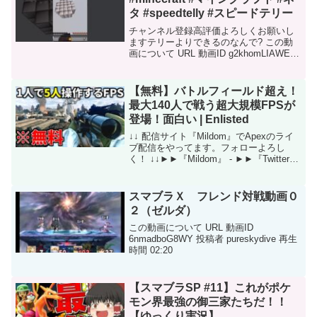
タ #speedtelly #スピードテリー
チャンネル登録高評価よろしくお願いし
ますテリーよりできるのなんで? この動
画について URL 動画ID g2khomLIAWE
投稿者 ひつじ 再生時間 00:05
【無料】バトルフィールド超え！
最大140人で戦う超大規模FPSが
登場！面白い | Enlisted
↓↓ 配信サイト『Mildom』でApexのライ
ブ配信をやってます。フォローよろし
く！ ↓↓►►『Mildom』 - ►►『Twitter』
- ►►お仕事/タイアップ案件のご連絡は
こちら - tie.ru.info@gmail.com#A...
スマブラＸ フレンド対戦動画０
２（ゼルダ）
この動画について URL 動画ID
6nmadboG8WY 投稿者 pureskydive 再生
時間 02:20
【スマブラSP #11】これがポケ
モン界最強の御三家たちだ！！
【ゆっくり実況】