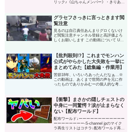
リック♪《山ちゃんメンバー》・きりあん
さん・なふのあさん・朝日小倉さん・ア
ーロンラムジーさん・kotobuki寿さん・
ヨシケンHAMさん・将己さん【山ちゃん
グラセフさっきに言っときます閲
Twitte...
覧注意
見るのは自己責任あんまりグロくないけ
ど閲覧注意チャンネル登録と高評価よろ
しくお願いします この動画について URL
動画ID DFRoYIi0Q1k 投稿者 Melty7 再生
時間 09:46
【批判殺到!?】これまでモンハン
公式がやらかした大失敗を一挙に
まとめてみた【総集編・作業用】
苦節18年、いろいろあったんだなぁ…※
この動画は、あくまで世間の声を元に作
ったものでありかみむーの個人的な考え
のみを反映させたものではありません。
また、公式・開発陣様、またゲーム自体
を批判する意図は全くありませんので、
【衝撃】まさかの隠しチェストの
ご理解ください。【クレ...
中身に一同驚愕？涙が止まらなく
ない【配布ワールド】
配布ワールド↓ーーーーーーーーーーーー
ーーーーーーーー-S-channel jpのマイク
ラ再生リストはコチラ↓配布ワールド再生