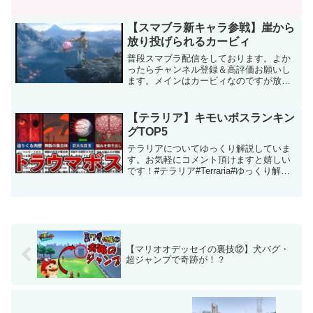
リストはコチラ↓-S-channel jpのチャンネ
ルはコチラ↓Twitterはコチラ↓一部BGMは
musmus様...
【スマブラ新キャラ参戦】崖から
放り投げられるカービィ
普段スマブラ配信をしております。よか
ったらチャンネル登録＆高評価お願いし
ます。メインはカービィなのですが放り
投げられたのでカズヤ許しません！！ こ
の動画について URL 動画ID ZARBK7S-
ShM 投稿者 くまたろ。Games 再生時...
【テラリア】キモいボスランキン
グTOP5
テラリアについてゆっくり解説していま
す。お気軽にコメント頂けますと嬉しい
です！#テラリア#Terraria#ゆっくり解説
この動画について URL 動画ID
zNKUVuuNSjg 投稿者 ゆっくりテラリア
ch 再生時間 09:51
【マリオオデッセイの裏技⑫】犬バグ・
超ジャンプで奇跡が！？