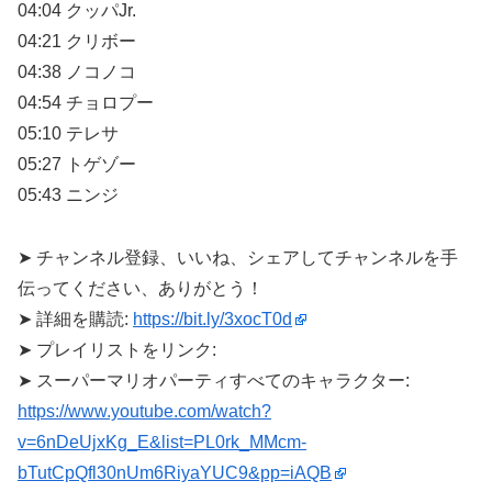
04:04 クッパJr.
04:21 クリボー
04:38 ノコノコ
04:54 チョロプー
05:10 テレサ
05:27 トゲゾー
05:43 ニンジ
➤ チャンネル登録、いいね、シェアしてチャンネルを手
伝ってください、ありがとう！
➤ 詳細を購読:
https://bit.ly/3xocT0d
➤ プレイリストをリンク:
➤ スーパーマリオパーティすべてのキャラクター:
https://www.youtube.com/watch?
v=6nDeUjxKg_E&list=PL0rk_MMcm-
bTutCpQfl30nUm6RiyaYUC9&pp=iAQB