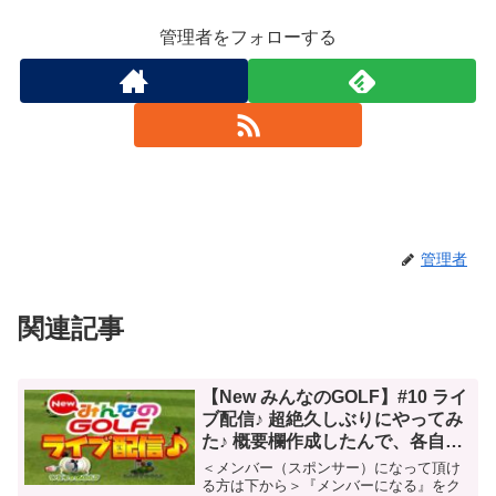
管理者をフォローする
管理者
関連記事
【New みんなのGOLF】#10 ライ
ブ配信♪ 超絶久しぶりにやってみ
た♪ 概要欄作成したんで、各自確
認宜しくお願い致します♪ 初見さ
＜メンバー（スポンサー）になって頂け
ん大歓迎♪
る方は下から＞『メンバーになる』をク