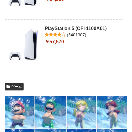
PlayStation 5 (CFI-1100A01)
(
5401307
)
￥57,570
ゲーム