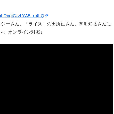
qhLRvqjC-vLYA5_n4LQ
ッシーさん、「ライス」の田所仁さん、関町知弘さんに
～』オンライン対戦↓