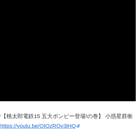
で【桃太郎電鉄15 五大ボンビー登場!の巻】 小惑星群衝
」
https://youtu.be/OIOzRQv3lHQ