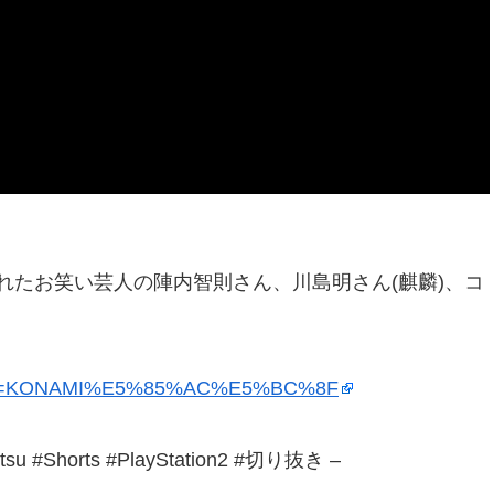
行われたお笑い芸人の陣内智則さん、川島明さん(麒麟)、コ
annel=KONAMI%E5%85%AC%E5%BC%8F
Shorts #PlayStation2 #切り抜き –