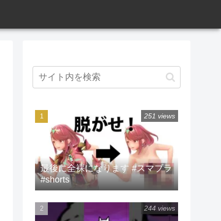
251 views
最後に全裸になります #スマブラ
#shorts
244 views