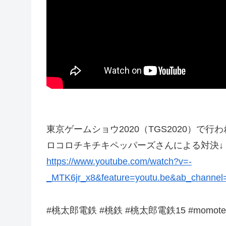
東京ゲームショウ2020（TGS2020）で
ロコロチキチキペッパーズさんによる対決↓
https://www.youtube.com/watch?v=-
_MTK6jr_x8&feature=youtu.be&ab_ch
#桃太郎電鉄 #桃鉄 #桃太郎電鉄15 #momotetsu #