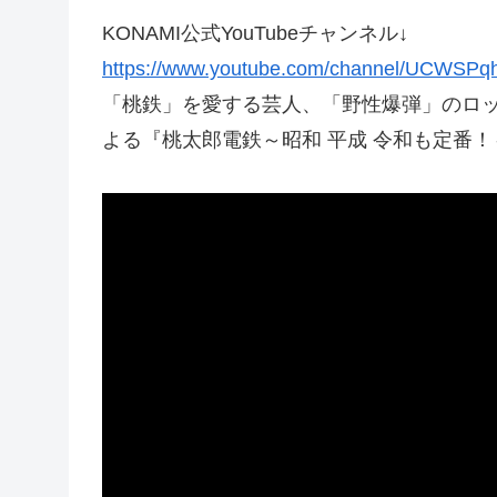
KONAMI公式YouTubeチャンネル↓
https://www.youtube.com/channel/UCWSP
「桃鉄」を愛する芸人、「野性爆弾」のロ
よる『桃太郎電鉄～昭和 平成 令和も定番！