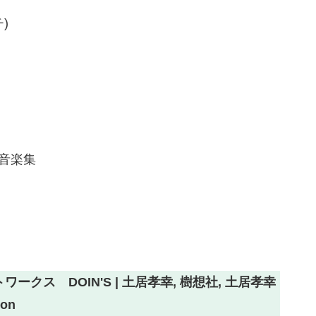
チ)
ム音楽集
ークス DOIN'S | 土居孝幸, 樹想社, 土居孝幸
zon