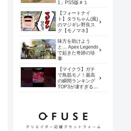
1」PS5版＃１
【フォートナイ
ト】タラちゃん(風)
のマジギレ野良ス
ク【モノマネ】
味方を助けよう
と… Apex Legends
で起きた奇跡の珍
事
【マイクラ】ガチ
で鳥肌モノ！最高
の瞬間ランキング
TOP3が凄すぎるｗ
ｗｗ