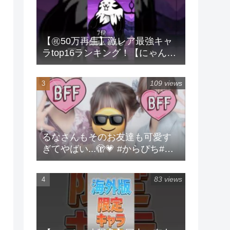
【㊗️50万再生】激レア最強キャ
ラtop16ランキング！【にゃんこ
大戦争】 #にゃんこ大戦争 #ラン
キング #shorts #激レア
109 views
るなさんもそのお友達も可愛す
ぎてやばい...🫣💗 #からぴち#る
な#実写
83 views