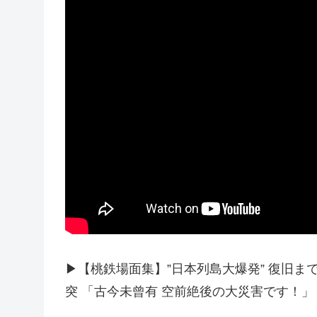
▶︎【桃鉄場面集】”日本列島大爆発” 復旧ま
突 「古今未曾有 空前絶後の大災害です！