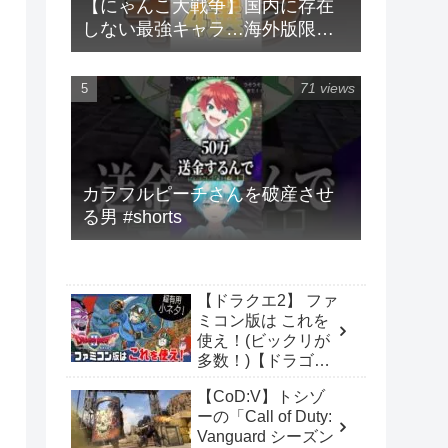
【にゃんこ大戦争】国内に存在
しない最強キャラ…海外版限定
キャラ4選！！【にゃんこ大戦争
ゆっくり解説】#shorts
71 views
カラフルピーチさんを破産させ
る男 #shorts
【ドラクエ2】 ファ
ミコン版は これを
使え！(ビックリが
多数！)【ドラゴン
クエストⅡ】 １人
【CoD:V】トシゾ
なのに3人にいるバ
ーの「Call of Duty:
グ技等！
Vanguard シーズン