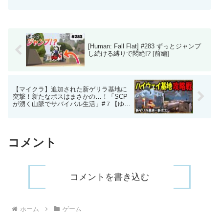
[Human: Fall Flat] #283 ずっとジャンプ
し続ける縛りで悶絶!? [前編]
【マイクラ】追加された新ゲリラ基地に
突撃！新たなボスはまさかの…！「SCP
が湧く山脈でサバイバル生活」#７【ゆっ
くり実況マルチ】【Minecraft】【SCP】
【マイクラ軍事】【都市伝説】
コメント
コメントを書き込む
ホーム
ゲーム