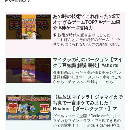
あの時の技術でこれ作ったの⁉︎天
才すぎるゲームTOP7 #ゲーム紹
介 #神ゲー #技術力
🧠 技術が時代を置き去りにしてた…！
「これほんとにその時代のゲーム!?」今
見ても信じられない“天才の産物”TOP7🎮
紹介タイトル一覧🟥 スーパーマリオ64→
3Dアクションのパイオニア！→ アナログ
スティック＋自由移動の衝撃→ 初代でこ
マイクラの幻のバージョン【マイ
の...
クラ豆知識 解説 裏技】#shorts
引用動画よかったら高評価＆チャンネル
登録お願いします！ メンバー参加はこち
らから！チャンネル登録はここから！
→・ツイッター: ・Twitch ・インス
タ:#minecraft #マイクラ #shorts この動
画について URL 動画ID ...
【生放送マイクラ】ジャマイカで
写真で一言ボケてみました！
Realms 【ダールクラフト】マイ
ンクラフト実況
ダールレコーズ企画『Darlle craft』ジャ
マイカをマインクラフトで再現できるの
か？実験中！！！！※dalle games twitter
アカウント@darllegamesダールクラフト