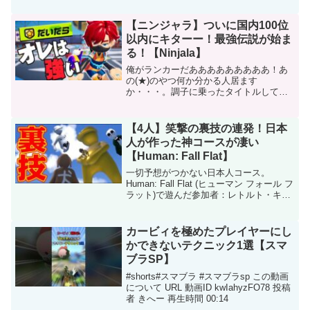
サバイバル全話ダールクラフト ミュージ
ックビ...
【ニンジャラ】ついに国内100位
以内にキターー！最強伝説が始ま
る！【Ninjala】
俺がランカーだあああああああああ！あ
の(★)のやつ何か分かる人居ます
か・・・。調子に乗ったタイトルしてま
すが上位には勝てません。逃げろ！『ニ
ンジャラ』をだいだらが実況プレイ！
Nintendo Switch Onlineの加入不要で遊べ
【4人】笑撃の裏技の連発！日本
るので...
人が作った神コースが凄い
【Human: Fall Flat】
一切予想がつかない日本人コース。
Human: Fall Flat (ヒューマン フォール フ
ラット)で遊んだ参加者：レトルト・キ
ヨ・牛沢・ガッチマンチャンネル登録よ
ろしくどうぞ！⇒ パート1⇒Human:
Fall Flat 再生リスト⇒...
カービィを極めたプレイヤーにし
かできないテクニック1選【スマ
ブラSP】
#shorts#スマブラ #スマブラsp この動画
について URL 動画ID kwIahyzFO78 投稿
者 きへー 再生時間 00:14